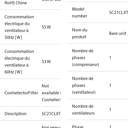
RoHS Chine
Model
SC21CLX
number
Consommation
électrique du
55 W
Nom du
ventilateur à
Bare unit
produit
50Hz [W]
Nombre de
Consommation
phases
1
électrique du
53 W
(compresseur)
ventilateur à
60Hz [W]
Nombre de
phases
1
Not
(ventilateur)
CoolselectorFilter
available in
Coolselector
Nombre de
1
ventilateurs
Description
SC21CLXT0
Phase
1
Not relevant