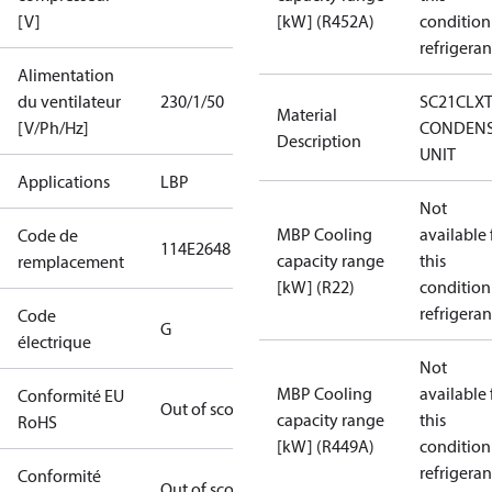
[V]
[kW] (R452A)
condition
refrigeran
Alimentation
du ventilateur
230/1/50
SC21CLX
Material
[V/Ph/Hz]
CONDENS
Description
UNIT
Applications
LBP
Not
MBP Cooling
available 
Code de
114E2648
capacity range
this
remplacement
[kW] (R22)
condition
refrigeran
Code
G
électrique
Not
MBP Cooling
available 
Conformité EU
Out of scope
capacity range
this
RoHS
[kW] (R449A)
condition
refrigeran
Conformité
Out of scope