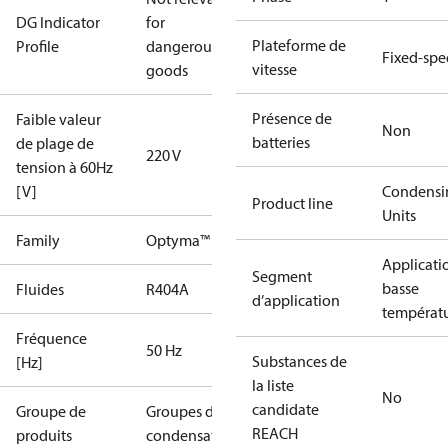
DG Indicator
for
Plateforme de
Profile
dangerous
Fixed-sp
vitesse
goods
Présence de
Faible valeur
Non
batteries
de plage de
220 V
tension à 60Hz
[V]
Condensi
Product line
Units
Family
Optyma™
Applicati
Segment
basse
Fluides
R404A
d’application
températ
Fréquence
50 Hz
Substances de
[Hz]
la liste
No
candidate
Groupe de
Groupes de
REACH
produits
condensation