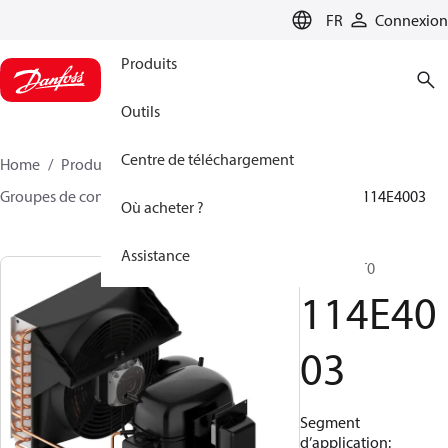
LANGUAGE
FR
Connexion
Produits
Outils
Centre de téléchargement
Home
Produits
Climate Solutions - cooling
Groupes de condensation
Optyma™
Optyma™
114E4003
Où acheter ?
Assistance
SC21CLXT0
114E40
03
Segment
d’application: