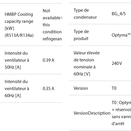
Type de
Not
BG_4/5
HMBP Cooling
condenseur
available for
capacity range
this
[kW]
Type de
condition /
Optyma™ 
(R513A/R134a)
produit
refrigerant
Valeur élevée
Intensité du
de tension
ventilateur à
0.39 A
240 V
nominale à
50Hz [A]
60Hz [V]
Intensité du
Version
T0
ventilateur à
0.35 A
60Hz [A]
T0 : Opty
+ réservoi
VersionDescription
sans vann
d'arrêt