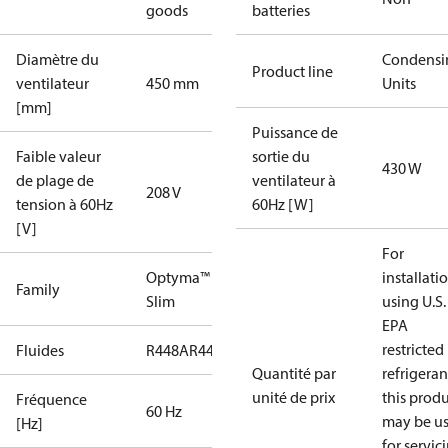
goods
batteries
Diamètre du
Condensi
Product line
ventilateur
450 mm
Units
[mm]
Puissance de
Faible valeur
sortie du
430 W
de plage de
ventilateur à
208 V
tension à 60Hz
60Hz [W]
[V]
For
Optyma™
installati
Family
Slim
using U.S.
EPA
restricted
Fluides
R448A
R449A
R404A
R452A
Quantité par
refrigeran
unité de prix
this prod
Fréquence
60 Hz
may be u
[Hz]
for servic