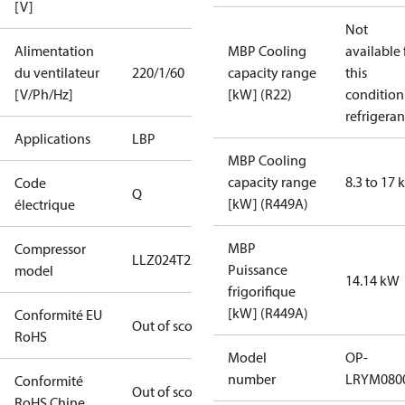
[V]
Not
Alimentation
MBP Cooling
available 
du ventilateur
220/1/60
capacity range
this
[V/Ph/Hz]
[kW] (R22)
condition
refrigeran
Applications
LBP
MBP Cooling
capacity range
8.3 to 17
Code
Q
[kW] (R449A)
électrique
MBP
Compressor
LLZ024T2A
Puissance
model
14.14 kW
frigorifique
[kW] (R449A)
Conformité EU
Out of scope
RoHS
Model
OP-
number
LRYM080
Conformité
Out of scope
RoHS Chine