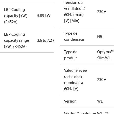
Tension du
ventilateur à
LBP Cooling
230 V
60Hz (max.)
capacity [kW]
5.85 kW
[V] [Min]
(R452A)
Type de
LBP Cooling
N8
condenseur
capacity range
3.6 to 7.2 kW
[kW] (R452A)
Type de
Optyma™
produit
Slim WL
Valeur élevée
de tension
230 V
nominale à
60Hz [V]
Version
WL
VersionDescription
WL : ??