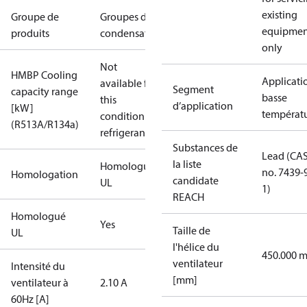
existing
Groupe de
Groupes de
equipmen
produits
condensation
only
Not
HMBP Cooling
Applicati
available for
Segment
capacity range
basse
this
d’application
[kW]
températ
condition /
(R513A/R134a)
refrigerant
Substances de
Lead (CA
la liste
Homologué
no. 7439-
Homologation
candidate
UL
1)
REACH
Homologué
Yes
Taille de
UL
l'hélice du
450.000 
ventilateur
Intensité du
[mm]
ventilateur à
2.10 A
60Hz [A]