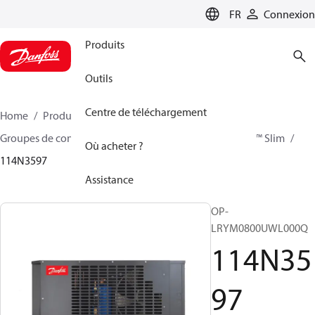
LANGUAGE
FR
Connexion
Produits
Outils
Centre de téléchargement
Home
Produits
Climate Solutions - cooling
Groupes de condensation
Optyma™ Slim
Optyma™ Slim
Où acheter ?
114N3597
Assistance
OP-
LRYM0800UWL000Q
114N35
97