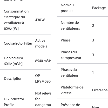
Nom du
Package u
produit
Consommation
électrique du
430 W
Nombre de
ventilateur à
2
ventilateurs
60Hz [W]
Phase
3
Active
CoolselectorFilter
models
Phases du
3
compresseur
Débit d'air à
8540 m³/h
60Hz [m³/h]
Phases du
1
ventilateur
OP-
Description
LRYM0800UWL000Q
Plateforme de
Fixed-sp
vitesse
Not relevant
DG Indicator
for
Profile
dangerous
Présence de
Non