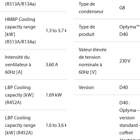
(R513A/R134a)
Type de
G8
condenseur
HMBP Cooling
capacity range
Type de
Optyma™
1.3 to 3.7 kW
[kW]
produit
D40
(R513A/R134a)
Valeur élevée
Intensité du
de tension
230 V
ventilateur à
3.60 A
nominale à
60Hz [A]
60Hz [V]
LBP Cooling
Version
D40
capacity [kW]
1.69 kW
(R452A)
D40 :
Optyma –
LBP Cooling
version
capacity range
1.6 to 3.6 kW
standard 
[kW] (R452A)
coffret