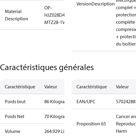
électriqu
VersionDescription
complet 
OP-
Material
protectio
HJZ028D40N
Description
complète
MTZ28-1VM
compress
+ protect
du boîtier
Caractéristiques générales
Caractéristique
Valeur
Caractéristique
Valeur
Poids brut
86 Kilogram
EAN/UPC
57024288
Poids Net
70 Kilogram
Cancer a
Proposition 65
Reproduc
Harm
Volume
264.929 Liter