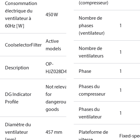
(compresseur)
Consommation
électrique du
450 W
Nombre de
ventilateur à
phases
1
60Hz [W]
(ventilateur)
Active
CoolselectorFilter
Nombre de
models
1
ventilateurs
OP-
Description
Phase
1
HJZ028D40N
Phases du
Not relevant
1
compresseur
DG Indicator
for
Profile
dangerous
goods
Phases du
1
ventilateur
Diamètre du
ventilateur
457 mm
Plateforme de
Fixed-sp
[mm]
vitesse