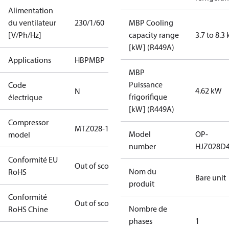
Alimentation
du ventilateur
230/1/60
MBP Cooling
[V/Ph/Hz]
capacity range
3.7 to 8.3
[kW] (R449A)
Applications
HBP
MBP
MBP
Puissance
Code
4.62 kW
N
frigorifique
électrique
[kW] (R449A)
Compressor
MTZ028-1
Model
OP-
model
number
HJZ028D
Conformité EU
Out of scope
Nom du
RoHS
Bare unit
produit
Conformité
Out of scope
Nombre de
RoHS Chine
phases
1