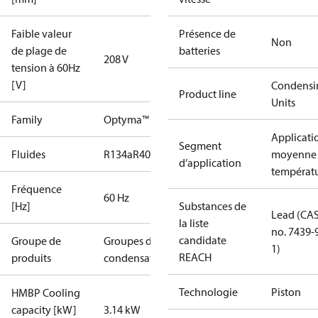
Faible valeur
Présence de
Non
de plage de
batteries
208 V
tension à 60Hz
[V]
Condensi
Product line
Units
Family
Optyma™
Applicati
Segment
Fluides
R134a
R404A
R448A
R449A
R452A
R513A
moyenne
d’application
températ
Fréquence
60 Hz
[Hz]
Substances de
Lead (CA
la liste
no. 7439-
candidate
Groupe de
Groupes de
1)
REACH
produits
condensation
Technologie
Piston
HMBP Cooling
capacity [kW]
3.14 kW