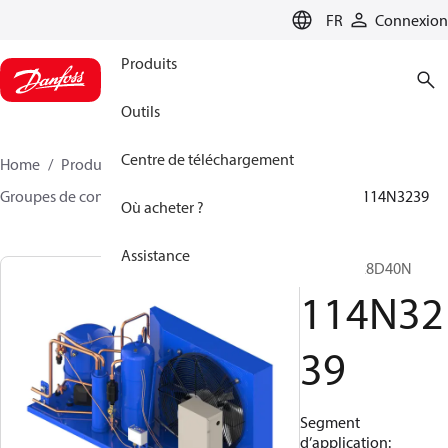
LANGUAGE
FR
Connexion
Produits
Outils
Centre de téléchargement
Home
Produits
Climate Solutions - cooling
Groupes de condensation
Optyma™
Optyma™
114N3239
Où acheter ?
Assistance
OP-HJZ028D40N
114N32
39
Segment
d’application: