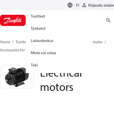
LANGUAGE
FI
Kirjaudu sisään
Tuotteet
Työkalut
Latauskeskus
Home
Tuotteet
High pressure pumps
Industrial water
Accessories for industrial water
Electrical motors
Mistä voi ostaa
Tuki
Electrical
motors