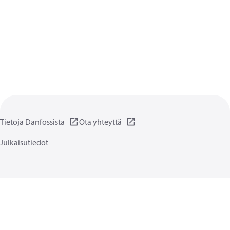
Tietoja Danfossista
Ota yhteyttä
Julkaisutiedot
Yksityisyydensuoja
Käyttöehdot
Yleiset tiedot
Evästeet