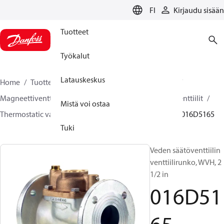
LANGUAGE
FI
Kirjaudu sisään
Tuotteet
Työkalut
Latauskeskus
Home
Tuotteet
Climate Solutions lämmitykseen
Magneettiventtiilit, Fluid Controls
Termostaattiset venttiilit
Mistä voi ostaa
Thermostatic valves - WVTS - Parts program
WVH
016D5165
Tuki
Veden säätöventtiilin
venttiilirunko, WVH, 2
1/2 in
016D51