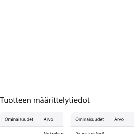
Tuotteen määrittelytiedot
Ominaisuudet
Arvo
Ominaisuudet
Arvo
Not relevant
Paine-ero [psi]