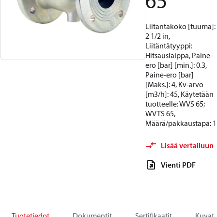
65
Liitäntäkoko [tuuma]:
2 1/2 in,
Liitäntätyyppi:
Hitsauslaippa, Paine-
ero [bar] [min.]: 0.3,
Paine-ero [bar]
[Maks.]: 4, Kv-arvo
[m3/h]: 45, Käytetään
tuotteelle: WVS 65;
WVTS 65,
Määrä/pakkaustapa: 1
Lisää vertailuun
Vienti PDF
Tuotetiedot
Dokumentit
Sertifikaatit
Kuvat