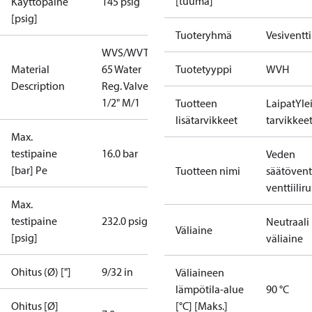
[tuuma]
Käyttöpaine
145 psig
[psig]
Tuoteryhmä
Vesiventtii
WVS/WVTS
Material
65 Water
Tuotetyyppi
WVH
Description
Reg. Valve 2
1/2" M/1
Tuotteen
Laipat
Yle
lisätarvikkeet
tarvikkee
Max.
testipaine
16.0 bar
Veden
[bar] Pe
Tuotteen nimi
säätöventt
venttiilir
Max.
testipaine
232.0 psig
Neutraali
Väliaine
[psig]
väliaine
Ohitus (Ø) ["]
9/32 in
Väliaineen
lämpötila-alue
90 °C
Ohitus [Ø]
[°C] [Maks.]