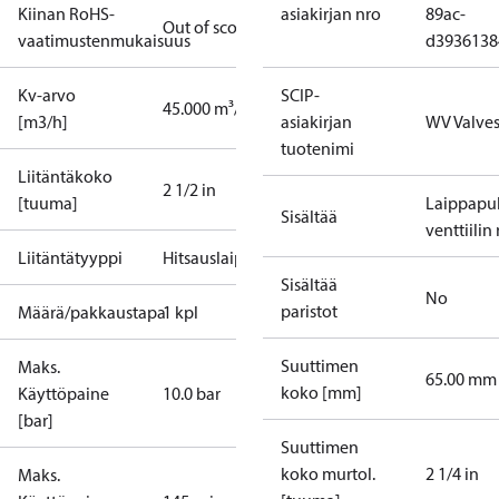
Kiinan RoHS-
asiakirjan nro
89ac-
Out of scope
vaatimustenmukaisuus
d3936138
Kv-arvo
SCIP-
45.000 m³/h
[m3/h]
asiakirjan
WV Valve
tuotenimi
Liitäntäkoko
2 1/2 in
[tuuma]
Laippapul
Sisältää
venttiilin
Liitäntätyyppi
Hitsauslaippa
Sisältää
No
paristot
Määrä/pakkaustapa
1 kpl
Suuttimen
Maks.
65.00 mm
koko [mm]
Käyttöpaine
10.0 bar
[bar]
Suuttimen
koko murtol.
2 1/4 in
Maks.