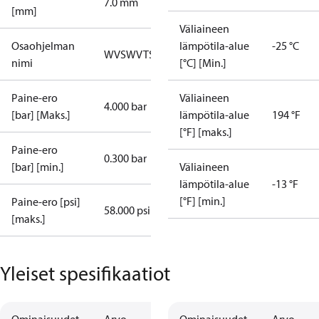
7.0 mm
[mm]
Väliaineen
Osaohjelman
lämpötila-alue
-25 °C
WVS
WVTS
nimi
[°C] [Min.]
Paine-ero
Väliaineen
4.000 bar
[bar] [Maks.]
lämpötila-alue
194 °F
[°F] [maks.]
Paine-ero
0.300 bar
[bar] [min.]
Väliaineen
lämpötila-alue
-13 °F
[°F] [min.]
Paine-ero [psi]
58.000 psi
[maks.]
Yleiset spesifikaatiot