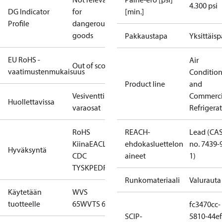
4.300 psi
DG Indicator
for
[min.]
Profile
dangerous
goods
Pakkaustapa
Yksittäis
EU RoHS -
Air
Out of scope
vaatimustenmukaisuus
Conditio
Product line
and
Vesiventtiilin
Commerci
Huollettavissa
varaosat
Refrigera
RoHS
REACH-
Lead (CA
Kiina
EAC
LLC
ehdokasluettelon
no. 7439-
Hyväksyntä
CDC
aineet
1)
TYSK
PED
RoHS
Runkomateriaali
Valurauta
Käytetään
WVS
tuotteelle
65
WVTS 65
fc3470cc-
SCIP-
5810-44ef