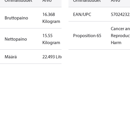
Ominaisuudet
Arvo
Ominaisuudet
Arvo
16.368
EAN/UPC
57024232
Bruttopaino
Kilogram
Cancer a
15.55
Proposition 65
Reproduc
Nettopaino
Kilogram
Harm
Määrä
22.493 Liter