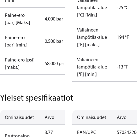
nimi
Väliaineen
lämpötila-alue
-25 °C
[°C] [Min.]
Paine-ero
4.000 bar
[bar] [Maks.]
Väliaineen
lämpötila-alue
194 °F
Paine-ero
0.500 bar
[°F] [maks.]
[bar] [min.]
Väliaineen
Paine-ero [psi]
58.000 psi
lämpötila-alue
-13 °F
[maks.]
[°F] [min.]
Yleiset spesifikaatiot
Ominaisuudet
Arvo
Ominaisuudet
Arvo
3.77
EAN/UPC
57024220
Bruttopaino