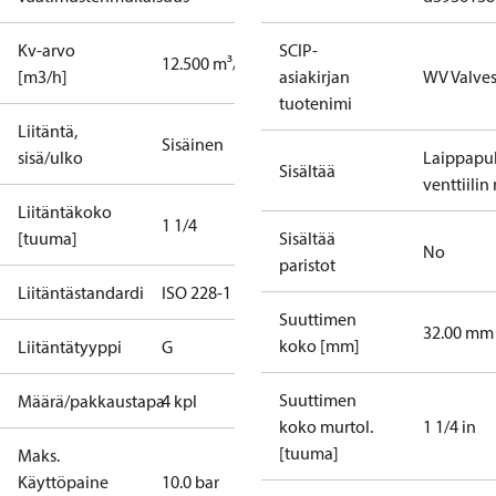
Kv-arvo
SCIP-
12.500 m³/h
[m3/h]
asiakirjan
WV Valve
tuotenimi
Liitäntä,
Sisäinen
sisä/ulko
Laippapul
Sisältää
venttiilin
Liitäntäkoko
1 1/4
[tuuma]
Sisältää
No
paristot
Liitäntästandardi
ISO 228-1
Suuttimen
32.00 mm
koko [mm]
Liitäntätyyppi
G
Suuttimen
Määrä/pakkaustapa
4 kpl
koko murtol.
1 1/4 in
[tuuma]
Maks.
Käyttöpaine
10.0 bar