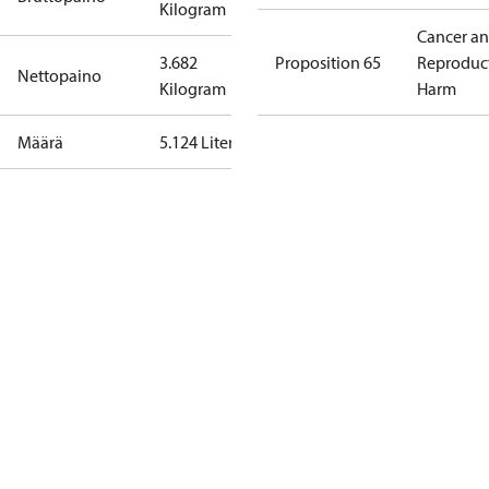
Kilogram
Cancer a
3.682
Proposition 65
Reproduc
Nettopaino
Kilogram
Harm
Määrä
5.124 Liter