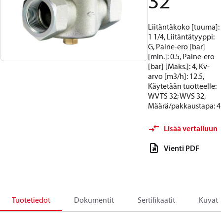
32
Liitäntäkoko [tuuma]:
1 1/4, Liitäntätyyppi:
G, Paine-ero [bar]
[min.]: 0.5, Paine-ero
[bar] [Maks.]: 4, Kv-
arvo [m3/h]: 12.5,
Käytetään tuotteelle:
WVTS 32; WVS 32,
Määrä/pakkaustapa: 4
Lisää vertailuun
Vienti PDF
Tuotetiedot
Dokumentit
Sertifikaatit
Kuvat