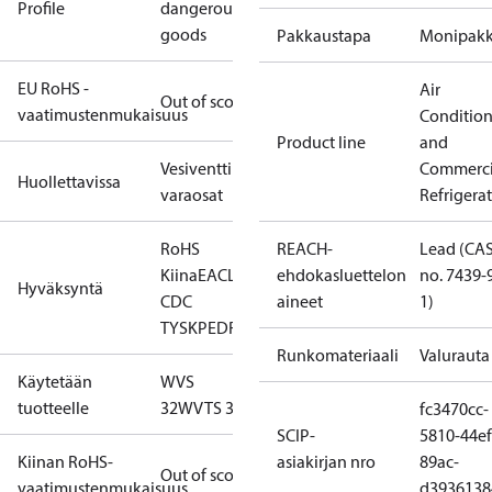
Profile
dangerous
goods
Pakkaustapa
Monipak
EU RoHS -
Air
Out of scope
vaatimustenmukaisuus
Conditio
Product line
and
Vesiventtiilin
Commerci
Huollettavissa
varaosat
Refrigera
RoHS
REACH-
Lead (CA
Kiina
EAC
LLC
ehdokasluettelon
no. 7439-
Hyväksyntä
CDC
aineet
1)
TYSK
PED
RoHS
Runkomateriaali
Valurauta
Käytetään
WVS
tuotteelle
32
WVTS 32
fc3470cc-
SCIP-
5810-44ef
Kiinan RoHS-
asiakirjan nro
89ac-
Out of scope
vaatimustenmukaisuus
d3936138