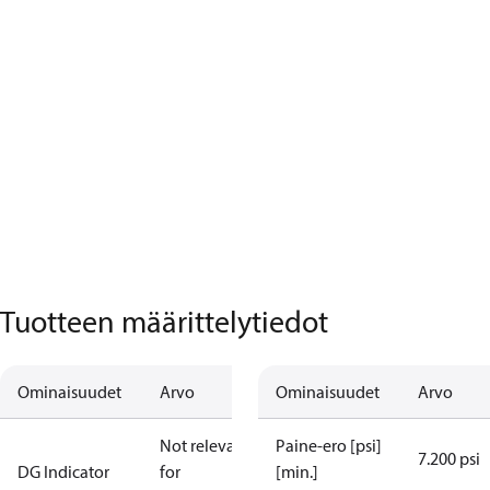
Tuotteen määrittelytiedot
Ominaisuudet
Arvo
Ominaisuudet
Arvo
Not relevant
Paine-ero [psi]
7.200 psi
DG Indicator
for
[min.]