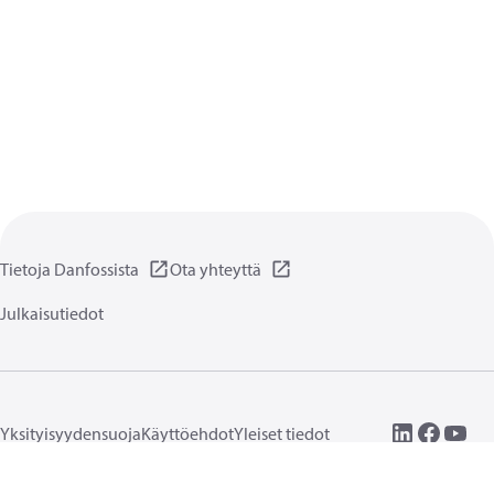
Tietoja Danfossista
Ota yhteyttä
Julkaisutiedot
Yksityisyydensuoja
Käyttöehdot
Yleiset tiedot
Evästeet