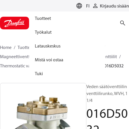
LANGUAGE
FI
Kirjaudu sisään
Tuotteet
Työkalut
Latauskeskus
Home
Tuotteet
Climate Solutions lämmitykseen
Magneettiventtiilit, Fluid Controls
Termostaattiset venttiilit
Mistä voi ostaa
Thermostatic valves - WVTS - Parts program
WVH
016D5032
Tuki
Veden säätöventtiilin
venttiilirunko, WVH, 1
1/4
016D50