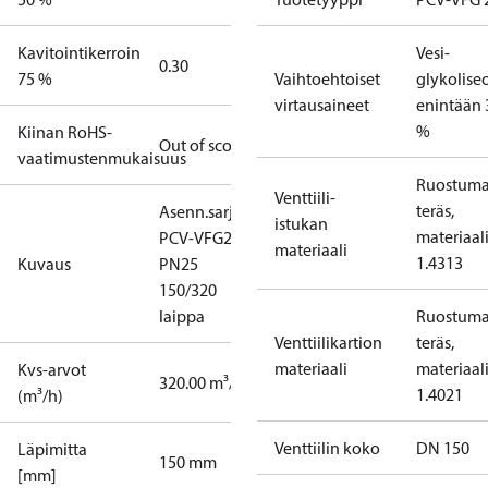
Kavitointikerroin
Vesi-
0.30
75 %
Vaihtoehtoiset
glykolise
virtausaineet
enintään 
%
Kiinan RoHS-
Out of scope
vaatimustenmukaisuus
Ruostum
Venttiili-
teräs,
Asenn.sarja
istukan
materiaal
PCV-VFG21
materiaali
1.4313
Kuvaus
PN25
150/320
laippa
Ruostum
Venttiilikartion
teräs,
materiaali
materiaal
Kvs-arvot
320.00 m³/h
1.4021
(m³/h)
Venttiilin koko
DN 150
Läpimitta
150 mm
[mm]