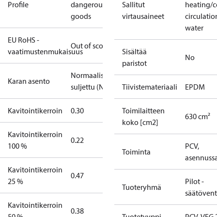
Profile
dangerous
Sallitut
heating/c
goods
virtausaineet
circulatio
water
EU RoHS -
Out of scope
vaatimustenmukaisuus
Sisältää
No
paristot
Normaalisti
Karan asento
suljettu (NC)
Tiivistemateriaali
EPDM
Kavitointikerroin
0.30
Toimilaitteen
630 cm²
koko [cm2]
Kavitointikerroin
0.22
100 %
PCV,
Toiminta
asennussa
Kavitointikerroin
0.47
25 %
Pilot -
Tuoteryhmä
säätöventt
Kavitointikerroin
0.38
50 %
Tuotetyyppi
PCV-VFG 