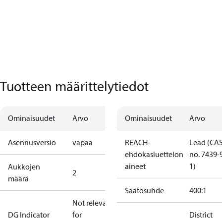
Tuotteen määrittelytiedot
Ominaisuudet
Arvo
Ominaisuudet
Arvo
Asennusversio
vapaa
REACH-
Lead (CA
ehdokasluettelon
no. 7439-
aineet
1)
Aukkojen
2
määrä
Säätösuhde
400:1
Not relevant
DG Indicator
for
District