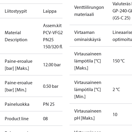
Valuteräs
Venttiilirungon
GP-240-G
Liitostyypit
Laippa
materiaali
(GS-C 25)
Assem.kit
Virtaaman
Lineaarise
Material
PCV-VFG21
ominaiskäyrä
optimoit
Description
PN25
150/320 fl.
Virtausaineen
lämpötila [°C]
150 °C
Paine-eroalue
12.00 bar
[Maks.]
[bar] [Maks.]
Virtausaineen
Paine-eroalue
0.50 bar
lämpötila [°C]
2 °C
[bar] [Min.]
[Min.]
Paineluokka
PN 25
Virtausaineen
10
pH [Maks.]
Product line
08