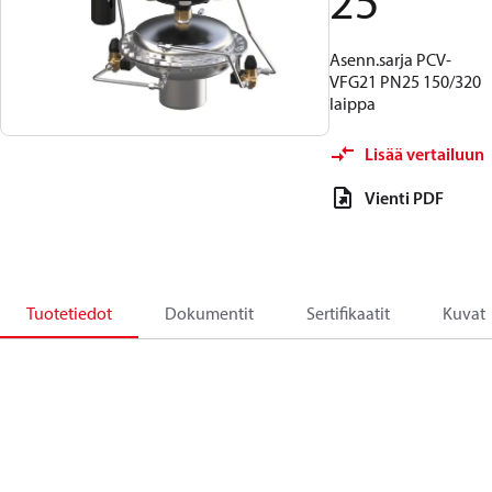
25
Asenn.sarja PCV-
VFG21 PN25 150/320
laippa
Lisää vertailuun
Vienti PDF
Tuotetiedot
Dokumentit
Sertifikaatit
Kuvat