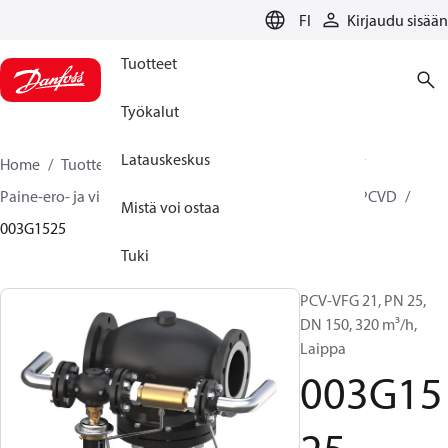
LANGUAGE
FI
Kirjaudu sisään
Tuotteet
Työkalut
Latauskeskus
Home
Tuotteet
Climate Solutions lämmitykseen
Paine-ero- ja virtaussäätimet
Pilot control valves
PCVD
Mistä voi ostaa
003G1525
Tuki
PCV-VFG 21, PN 25,
DN 150, 320 m³/h,
Laippa
003G15