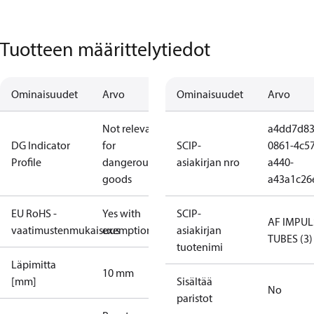
Tuotteen määrittelytiedot
Ominaisuudet
Arvo
Ominaisuudet
Arvo
Not relevant
a4dd7d83
DG Indicator
for
SCIP-
0861-4c57
Profile
dangerous
asiakirjan nro
a440-
goods
a43a1c26
EU RoHS -
Yes with
SCIP-
AF IMPUL
vaatimustenmukaisuus
exemptions
asiakirjan
TUBES (3)
tuotenimi
Läpimitta
10 mm
[mm]
Sisältää
No
paristot