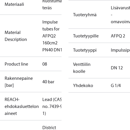
Ruostumaton
Materiaali
teräs
Lisävarus
Tuoteryhmä
-
omavoima
Impulse
tubes for
Material
AFPQ2
Tuotetyypille
AFPQ 2
Description
160cm2
PN40 DN12
Tuotetyyppi
Impulssip
Product line
08
Venttiilin
DN 12
koolle
Rakennepaine
40 bar
[bar]
Yhdekoko
G 1/4
REACH-
Lead (CAS
ehdokasluettelon
no. 7439-92-
aineet
1)
District