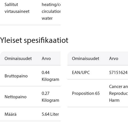
Sallitut
heating/cooling
virtausaineet
circulation
water
Yleiset spesifikaatiot
Ominaisuudet
Arvo
Ominaisuudet
Arvo
0.44
EAN/UPC
57151624
Bruttopaino
Kilogram
Cancer a
0.27
Proposition 65
Reproduc
Nettopaino
Kilogram
Harm
Määrä
5.64 Liter