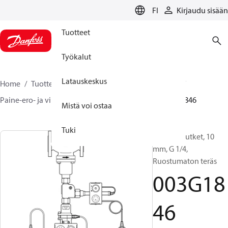
LANGUAGE
FI
Kirjaudu sisään
Tuotteet
Työkalut
Latauskeskus
Home
Tuotteet
Climate Solutions lämmitykseen
Paine-ero- ja virtaussäätimet
Lisävarusteet
003G1846
Mistä voi ostaa
Tuki
Impulssiputket, 10
mm, G 1/4,
Ruostumaton teräs
003G18
46