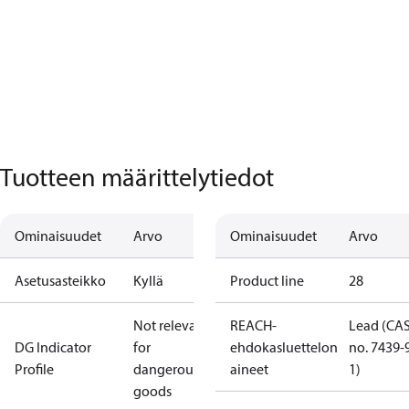
Tuotteen määrittelytiedot
Ominaisuudet
Arvo
Ominaisuudet
Arvo
Asetusasteikko
Kyllä
Product line
28
Not relevant
REACH-
Lead (CA
DG Indicator
for
ehdokasluettelon
no. 7439-
Profile
dangerous
aineet
1)
goods