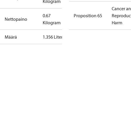
Kilogram
Cancer a
0.67
Proposition 65
Reproduc
Nettopaino
Kilogram
Harm
Määrä
1.356 Liter