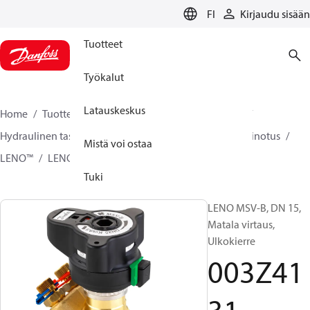
LANGUAGE
FI
Kirjaudu sisään
Tuotteet
Työkalut
Latauskeskus
Home
Tuotteet
Climate Solutions lämmitykseen
Hydraulinen tasapainotus ja säätö
Staattinen tasapainotus
Mistä voi ostaa
LENO™
LENO™ MSV-B
003Z4131
Tuki
LENO MSV-B, DN 15,
Matala virtaus,
Ulkokierre
003Z41