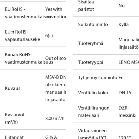
Sisältää
No
EU RoHS -
Yes with
paristot
vaatimustenmukaisuus
exemptions
Sulkutoiminto
Kyllä
EU:n RoHS-
6(c)
vapautuslauseke
Manuaali
Tuoteryhmä
linjasäätö
Kiinan RoHS-
Out of scope
vaatimustenmukaisuus
Tuotetyyppi
LENO MS
MSV-B DN 15,
Tyhjennystoiminto
Ei
ulkokierre,
Kuvaus
manuaalinen
Venttiilin koko
DN 15
linjasäätöventtiili
Venttiilirungon
DZR-
Kvs-arvot
materiaali
messinki
3.00 m³/h
(m³/h)
Virtausaineen
Liitännät
G ¾ A
lämpötila [°C]
120 °C