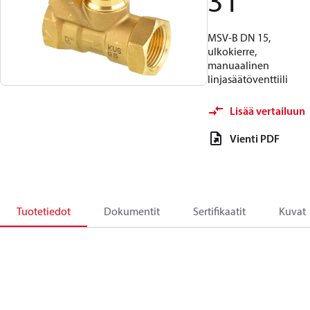
31
MSV-B DN 15,
ulkokierre,
manuaalinen
linjasäätöventtiili
Lisää vertailuun
Vienti PDF
Tuotetiedot
Dokumentit
Sertifikaatit
Kuvat