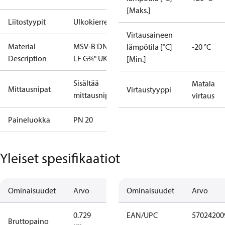
[Maks.]
Liitostyypit
Ulkokierre
Virtausaineen
Material
MSV-B DN15
lämpötila [°C]
-20 °C
Description
LF G¾" UK
[Min.]
Sisältää
Matala
Mittausnipat
Virtaustyyppi
mittausnipat
virtaus
Paineluokka
PN 20
Yleiset spesifikaatiot
Ominaisuudet
Arvo
Ominaisuudet
Arvo
0.729
EAN/UPC
57024200
Bruttopaino