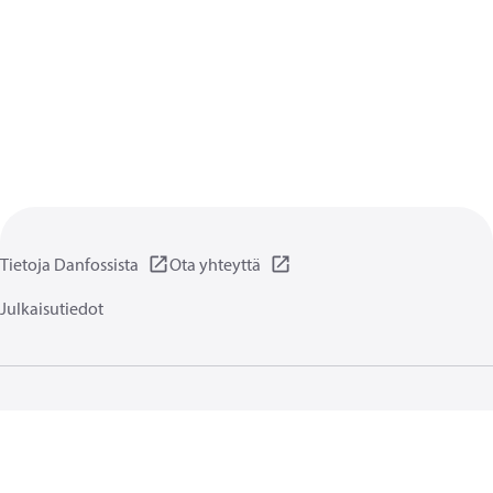
Tietoja Danfossista
Ota yhteyttä
Julkaisutiedot
Yksityisyydensuoja
Käyttöehdot
Yleiset tiedot
Evästeet