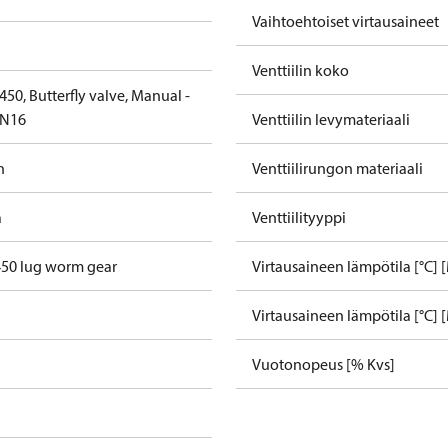
Vaihtoehtoiset virtausaineet
Venttiilin koko
50, Butterfly valve, Manual -
PN16
Venttiilin levymateriaali
h
Venttiilirungon materiaali
ä
Venttiilityyppi
50 lug worm gear
Virtausaineen lämpötila [°C] 
Virtausaineen lämpötila [°C] [
Vuotonopeus [% Kvs]