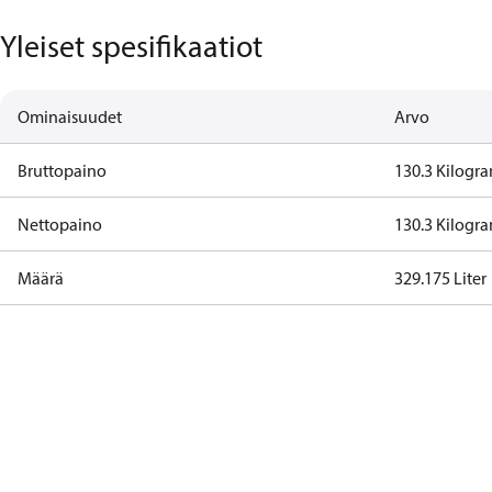
Yleiset spesifikaatiot
Ominaisuudet
Arvo
Bruttopaino
130.3 Kilogr
Nettopaino
130.3 Kilogr
Määrä
329.175 Liter