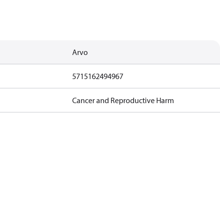
Arvo
5715162494967
Cancer and Reproductive Harm