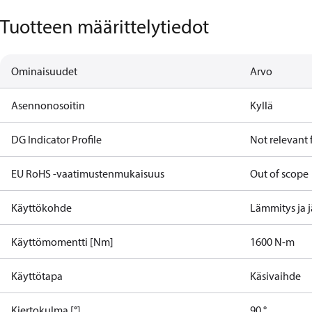
Tuotteen määrittelytiedot
Ominaisuudet
Arvo
Asennonosoitin
Kyllä
DG Indicator Profile
Not relevant
EU RoHS -vaatimustenmukaisuus
Out of scope
Käyttökohde
Lämmitys ja 
Käyttömomentti [Nm]
1600 N-m
Käyttötapa
Käsivaihde
Kiertokulma [°]
90 °