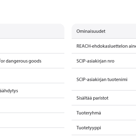
Ominaisuudet
REACH-ehdokasluettelon ain
 for dangerous goods
SCIP-asiakirjan nro
SCIP-asiakirjan tuotenimi
jäähdytys
Sisältää paristot
Tuoteryhmä
Tuotetyyppi