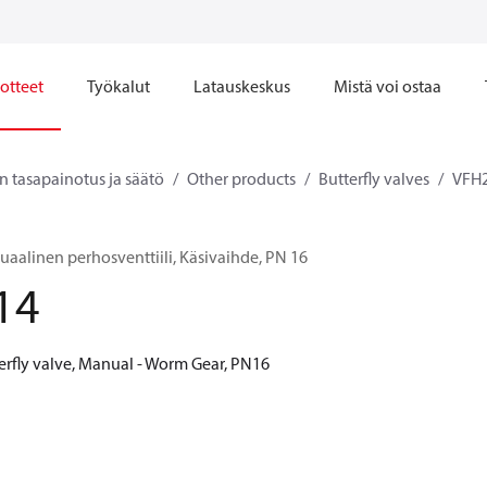
otteet
Työkalut
Latauskeskus
Mistä voi ostaa
n tasapainotus ja säätö
Other products
Butterfly valves
VFH
aalinen perhosventtiili, Käsivaihde, PN 16
14
erfly valve, Manual - Worm Gear, PN16