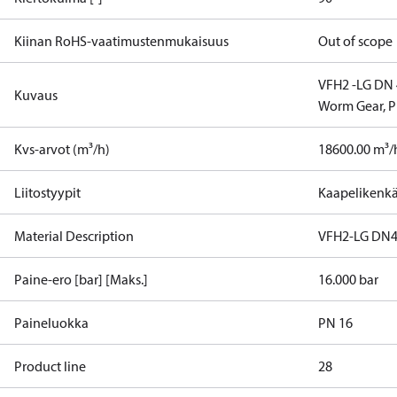
Kiinan RoHS-vaatimustenmukaisuus
Out of scope
VFH2 -LG DN 4
Kuvaus
Worm Gear, 
Kvs-arvot (m³/h)
18600.00 m³/
Liitostyypit
Kaapelikenk
Material Description
VFH2-LG DN4
Paine-ero [bar] [Maks.]
16.000 bar
Paineluokka
PN 16
Product line
28