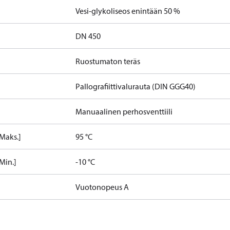
Vesi-glykoliseos enintään 50 %
DN 450
Ruostumaton teräs
Pallografiittivalurauta (DIN GGG40)
Manuaalinen perhosventtiili
[Maks.]
95 °C
Min.]
-10 °C
Vuotonopeus A