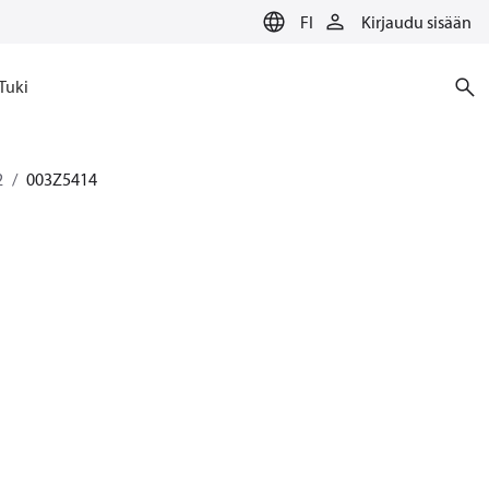
FI
Kirjaudu sisään
Tuki
2
003Z5414