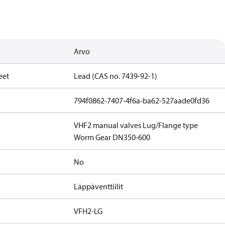
Arvo
eet
Lead (CAS no. 7439-92-1)
794f0862-7407-4f6a-ba62-527aade0fd36
VHF2 manual valves Lug/Flange type
Worm Gear DN350-600
No
Läppäventtiilit
VFH2-LG