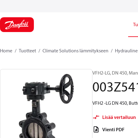
Tu
Home
Tuotteet
Climate Solutions lämmitykseen
Hydrauline
VFH2-LG, DN 450, Manu
003Z54
VFH2 -LG DN 450, Butt
Lisää vertailuun
Vienti PDF