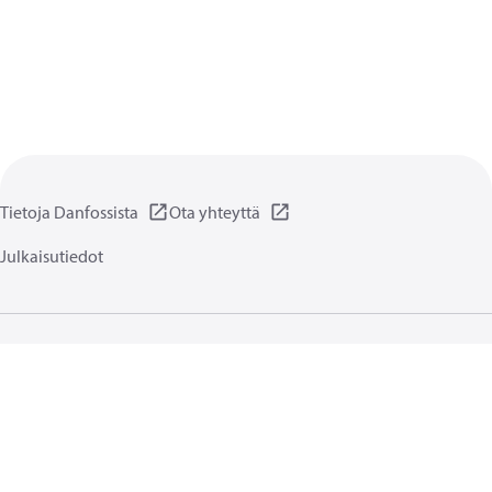
Tietoja Danfossista
Ota yhteyttä
Julkaisutiedot
Yksityisyydensuoja
Käyttöehdot
Yleiset tiedot
Evästeet