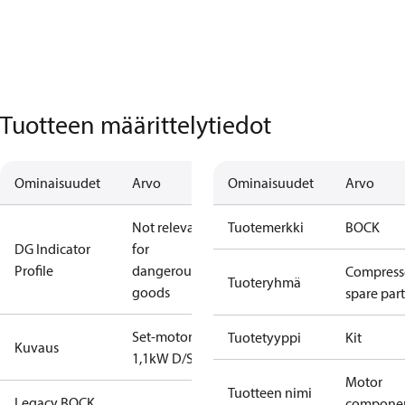
Tuotteen määrittelytiedot
Ominaisuudet
Arvo
Ominaisuudet
Arvo
Not relevant
Tuotemerkki
BOCK
DG Indicator
for
Profile
dangerous
Compress
Tuoteryhmä
goods
spare part
Set-motor
Tuotetyyppi
Kit
Kuvaus
1,1kW D/S
Motor
Tuotteen nimi
Legacy BOCK
compone