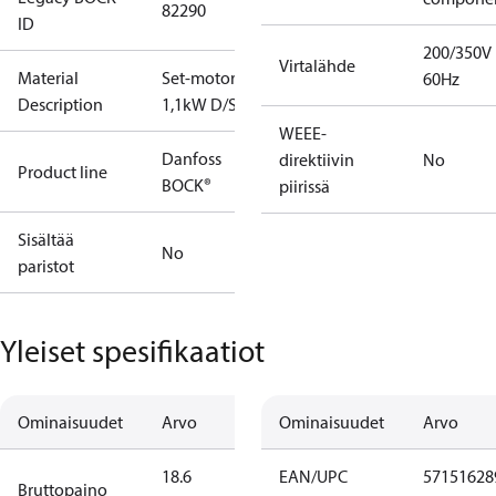
82290
ID
200/350V
Virtalähde
Material
Set-motor
60Hz
Description
1,1kW D/S
WEEE-
Danfoss
direktiivin
No
Product line
BOCK®
piirissä
Sisältää
No
paristot
Yleiset spesifikaatiot
Ominaisuudet
Arvo
Ominaisuudet
Arvo
18.6
EAN/UPC
57151628
Bruttopaino