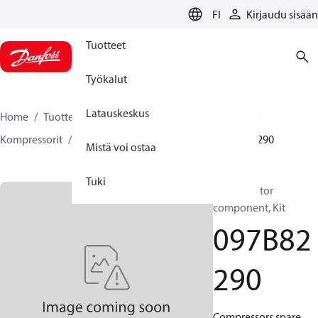
LANGUAGE
FI
Kirjaudu sisään
Tuotteet
Työkalut
Latauskeskus
Home
Tuotteet
Climate Solutions lämmitykseen
Kompressorit
BOCK varaosat ja tarvikkeet
097B82290
Mistä voi ostaa
Tuki
BOCK, Motor
component, Kit
097B82
290
Compressors spare