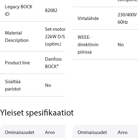
Legacy BOCK
82082
ID
230/400V
Virtalähde
60Hz
Set-motor
Material
22kW D/S
WEEE-
Description
(optim.)
direktiivin
No
piirissä
Danfoss
Product line
BOCK®
Sisältää
No
paristot
Yleiset spesifikaatiot
Ominaisuudet
Arvo
Ominaisuudet
Arvo