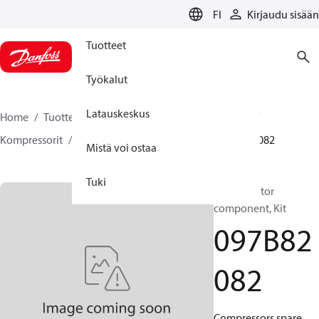
LANGUAGE
FI
Kirjaudu sisään
Tuotteet
Työkalut
Latauskeskus
Home
Tuotteet
Climate Solutions lämmitykseen
Kompressorit
BOCK varaosat ja tarvikkeet
097B82082
Mistä voi ostaa
Tuki
BOCK, Motor
component, Kit
097B82
082
Compressors spare