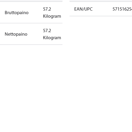
57.2
EAN/UPC
57151625
Bruttopaino
Kilogram
57.2
Nettopaino
Kilogram