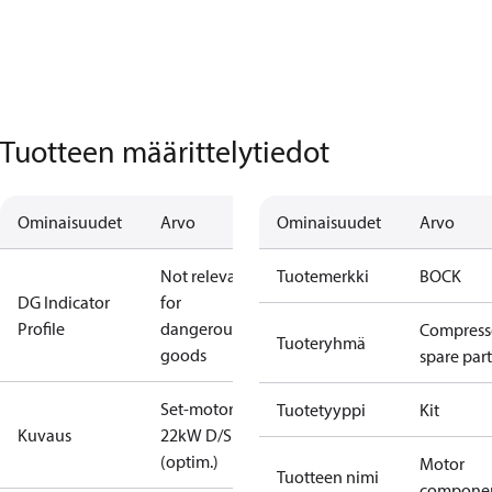
Tuotteen määrittelytiedot
Ominaisuudet
Arvo
Ominaisuudet
Arvo
Not relevant
Tuotemerkki
BOCK
DG Indicator
for
Profile
dangerous
Compress
Tuoteryhmä
goods
spare part
Set-motor
Tuotetyyppi
Kit
Kuvaus
22kW D/S
(optim.)
Motor
Tuotteen nimi
compone