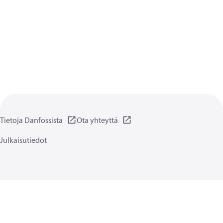
Tietoja Danfossista
Ota yhteyttä
Julkaisutiedot
Yksityisyydensuoja
Käyttöehdot
Yleiset tiedot
Evästeet