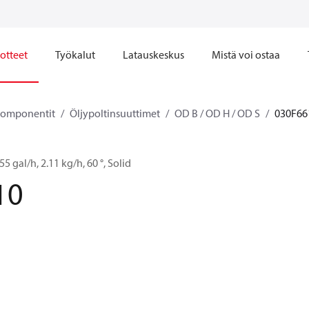
otteet
Työkalut
Latauskeskus
Mistä voi ostaa
komponentit
Öljypoltinsuuttimet
OD B / OD H / OD S
030F66
5 gal/h, 2.11 kg/h, 60 °, Solid
10