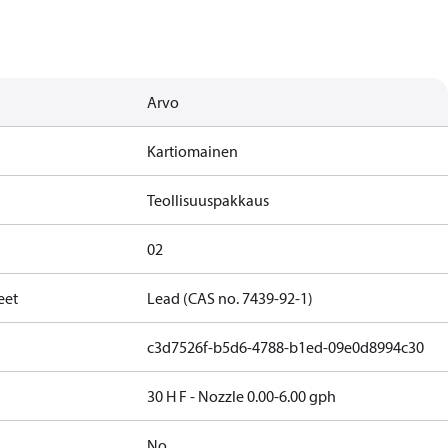
Arvo
Kartiomainen
Teollisuuspakkaus
02
eet
Lead (CAS no. 7439-92-1)
c3d7526f-b5d6-4788-b1ed-09e0d8994c30
30 H F - Nozzle 0.00-6.00 gph
No