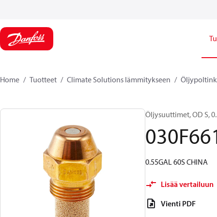
Tu
Home
Tuotteet
Climate Solutions lämmitykseen
Öljypoltin
Öljysuuttimet, OD S, 0.5
030F66
0.55GAL 60S CHINA
Lisää vertailuun
Vienti PDF