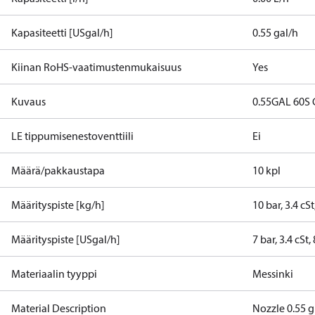
Kapasiteetti [USgal/h]
0.55 gal/h
Kiinan RoHS-vaatimustenmukaisuus
Yes
Kuvaus
0.55GAL 60S
LE tippumisenestoventtiili
Ei
Määrä/pakkaustapa
10 kpl
Määrityspiste [kg/h]
10 bar, 3.4 cS
Määrityspiste [USgal/h]
7 bar, 3.4 cSt
Materiaalin tyyppi
Messinki
Material Description
Nozzle 0.55 