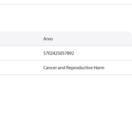
Arvo
5702425057892
Cancer and Reproductive Harm