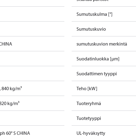
Sumutuskulma [°]
Sumutuskuvio
 CHINA
sumutuskuvion merkintä
Suodatinluokka [µm]
Suodattimen tyyppi
t, 840 kg/m³
Teho [kW]
, 820 kg/m³
Tuoteryhmä
Tuotetyyppi
gph 60° S CHINA
UL-hyväksytty