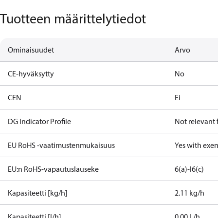
Tuotteen määrittelytiedot
Ominaisuudet
Arvo
CE-hyväksytty
No
CEN
Ei
DG Indicator Profile
Not relevant
EU RoHS -vaatimustenmukaisuus
Yes with exe
EU:n RoHS-vapautuslauseke
6(a)-I
6(c)
Kapasiteetti [kg/h]
2.11 kg/h
Kapasiteetti [l/h]
0.00 L/h