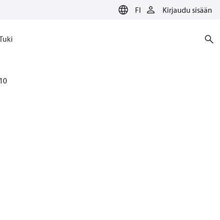
FI
Kirjaudu sisään
Tuki
10