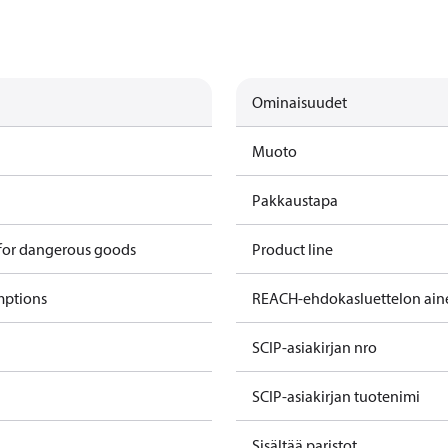
Ominaisuudet
Muoto
Pakkaustapa
 for dangerous goods
Product line
mptions
REACH-ehdokasluettelon ain
SCIP-asiakirjan nro
SCIP-asiakirjan tuotenimi
Sisältää paristot