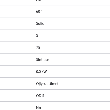
60 °
Solid
S
75
Sintraus
0.0 kW
Öljysuuttimet
OD S
No