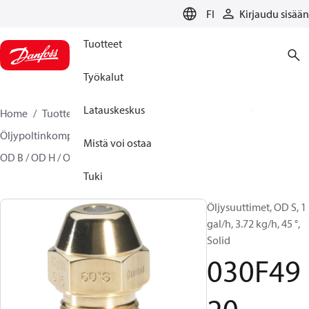
LANGUAGE
FI
Kirjaudu sisään
Tuotteet
Työkalut
Latauskeskus
Home
Tuotteet
Climate Solutions lämmitykseen
Öljypoltinkomponentit
Öljypoltinsuuttimet
Mistä voi ostaa
OD B / OD H / OD S
030F4920
Tuki
Öljysuuttimet, OD S, 1
gal/h, 3.72 kg/h, 45 °,
Solid
030F49