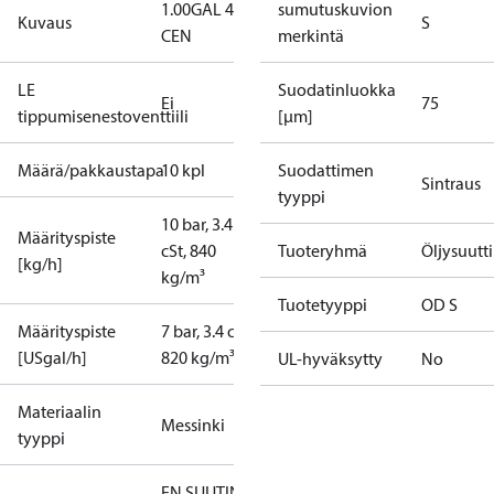
1.00GAL 45S
sumutuskuvion
Kuvaus
S
CEN
merkintä
LE
Suodatinluokka
Ei
75
tippumisenestoventtiili
[µm]
Määrä/pakkaustapa
10 kpl
Suodattimen
Sintraus
tyyppi
10 bar, 3.4
Määrityspiste
cSt, 840
Tuoteryhmä
Öljysuutt
[kg/h]
kg/m³
Tuotetyyppi
OD S
Määrityspiste
7 bar, 3.4 cSt,
[USgal/h]
820 kg/m³
UL-hyväksytty
No
Materiaalin
Messinki
tyyppi
EN SUUTIN