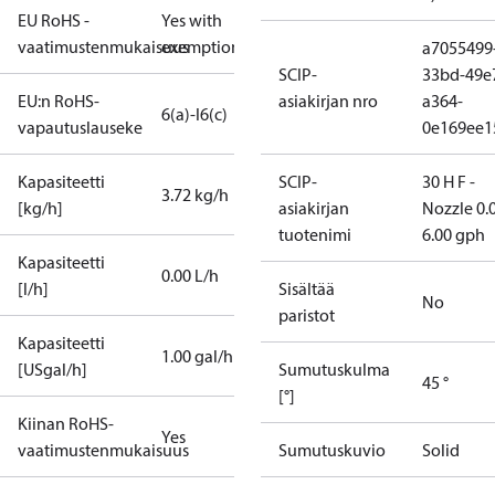
EU RoHS -
Yes with
vaatimustenmukaisuus
exemptions
a7055499
SCIP-
33bd-49e
EU:n RoHS-
asiakirjan nro
a364-
6(a)-I
6(c)
vapautuslauseke
0e169ee1
Kapasiteetti
SCIP-
30 H F -
3.72 kg/h
[kg/h]
asiakirjan
Nozzle 0.
tuotenimi
6.00 gph
Kapasiteetti
0.00 L/h
[l/h]
Sisältää
No
paristot
Kapasiteetti
1.00 gal/h
[USgal/h]
Sumutuskulma
45 °
[°]
Kiinan RoHS-
Yes
vaatimustenmukaisuus
Sumutuskuvio
Solid