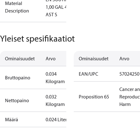
Material
1,00 GAL 45
Description
AST S
Yleiset spesifikaatiot
Ominaisuudet
Arvo
Ominaisuudet
Arvo
0.034
EAN/UPC
57024250
Bruttopaino
Kilogram
Cancer a
0.032
Proposition 65
Reproduc
Nettopaino
Kilogram
Harm
Määrä
0.024 Liter