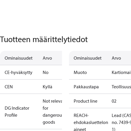
Tuotteen määrittelytiedot
Ominaisuudet
Arvo
Ominaisuudet
Arvo
CE-hyväksytty
No
Muoto
Kartioma
CEN
Kyllä
Pakkaustapa
Teollisuu
Not relevant
Product line
02
DG Indicator
for
Profile
dangerous
REACH-
Lead (CA
goods
ehdokasluettelon
no. 7439-
aineet
1)