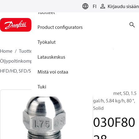
FI
Kirjaudu sisään
Tuotteet
Product configurators
Työkalut
Home
Tuotteet
Climate Solutions lämmitykseen
Latauskeskus
Öljypoltinkomponentit
Öljypoltinsuuttimet
HFD/HD, SFD/SD
030F8028
Mistä voi ostaa
Tuki
Öljysuuttimet, SD, 1.5
gal/h, 5.84 kg/h, 80 °,
Solid
030F80