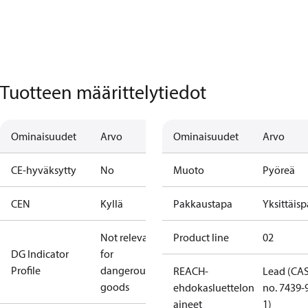
Tuotteen määrittelytiedot
Ominaisuudet
Arvo
Ominaisuudet
Arvo
CE-hyväksytty
No
Muoto
Pyöreä
CEN
Kyllä
Pakkaustapa
Yksittäis
Not relevant
Product line
02
DG Indicator
for
Profile
dangerous
REACH-
Lead (CA
goods
ehdokasluettelon
no. 7439-
aineet
1)