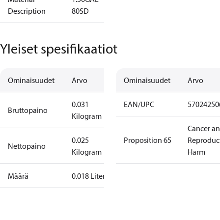
Description
80SD
Yleiset spesifikaatiot
Ominaisuudet
Arvo
Ominaisuudet
Arvo
0.031
EAN/UPC
57024250
Bruttopaino
Kilogram
Cancer a
0.025
Proposition 65
Reproduc
Nettopaino
Kilogram
Harm
Määrä
0.018 Liter