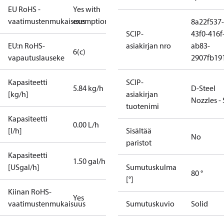
EU RoHS -
Yes with
vaatimustenmukaisuus
exemptions
8a22f537-
SCIP-
43f0-416f
EU:n RoHS-
asiakirjan nro
ab83-
6(c)
vapautuslauseke
2907fb191
Kapasiteetti
SCIP-
5.84 kg/h
D-Steel
[kg/h]
asiakirjan
Nozzles -
tuotenimi
Kapasiteetti
0.00 L/h
[l/h]
Sisältää
No
paristot
Kapasiteetti
1.50 gal/h
[USgal/h]
Sumutuskulma
80 °
[°]
Kiinan RoHS-
Yes
vaatimustenmukaisuus
Sumutuskuvio
Solid