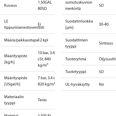
1.50GAL
sumutuskuvion
Kuvaus
SD
80SD
merkintä
LE
Suodatinluokka
Ei
30-40
tippumisenestoventtiili
[µm]
Määrä/pakkaustapa
12 kpl
Suodattimen
Sintraus
tyyppi
10 bar, 3.4
Määrityspiste
cSt, 840
Tuoteryhmä
Öljysuutt
[kg/h]
kg/m³
Tuotetyyppi
SD
Määrityspiste
7 bar, 3.4 cSt,
[USgal/h]
820 kg/m³
UL-hyväksytty
No
Materiaalin
Teräs
tyyppi
Material
1.50GAL