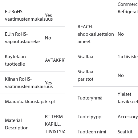
Commerci
EU RoHS -
Refrigera
Yes
vaatimustenmukaisuus
REACH-
EU:n RoHS-
ehdokasluettelon
No
No
vapautuslauseke
aineet
Käytetään
Sisältää
1 x tiiviste
AVTA
KP
RT
tuotteelle
Sisältää
No
Kiinan RoHS-
paristot
Yes
vaatimustenmukaisuus
Yleiset
Tuoteryhmä
Määrä/pakkaustapa
5 kpl
tarvikkee
RT-TERM.
Tuotetyyppi
Accessory
Material
KAPILL.
Description
TIIVISTYSSRJ
Tuotteen nimi
Seal kit