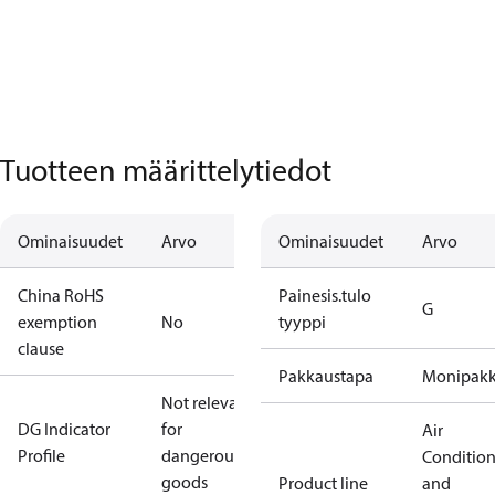
Tuotteen määrittelytiedot
Ominaisuudet
Arvo
Ominaisuudet
Arvo
China RoHS
Painesis.tulo
G
exemption
No
tyyppi
clause
Pakkaustapa
Monipak
Not relevant
DG Indicator
for
Air
Profile
dangerous
Conditio
goods
Product line
and