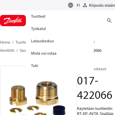
LANGUAGE
FI
Kirjaudu sisään
Tuotteet
Työkalut
Latauskeskus
Home
Tuotteet
Climate Solutions jäähdytykseen
Venttiilit
Varaosat ja tarvikkeet venttiileille
017-422066
Mistä voi ostaa
Tuki
Yleiset tarvikkeet
017-
422066
Käytetään tuotteelle:
RT; KP; AVTA, Sisältää: