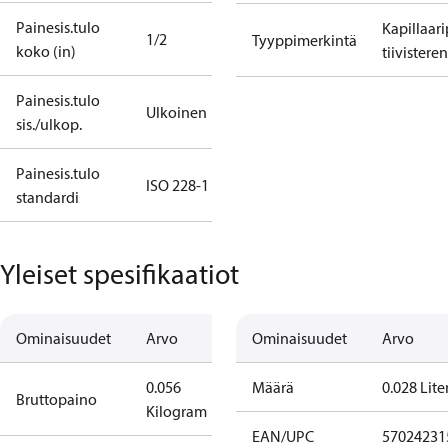
Painesis.tulo
Kapillaar
1/2
Tyyppimerkintä
koko (in)
tiivistere
Painesis.tulo
Ulkoinen
sis./ulkop.
Painesis.tulo
ISO 228-1
standardi
Yleiset spesifikaatiot
Ominaisuudet
Arvo
Ominaisuudet
Arvo
0.056
Määrä
0.028 Lite
Bruttopaino
Kilogram
EAN/UPC
57024231