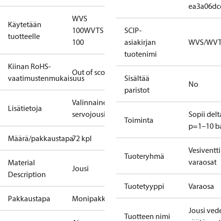
ea3a06dc
WVS
Käytetään
100
WVTS
SCIP-
tuotteelle
100
asiakirjan
WVS/WV
tuotenimi
Kiinan RoHS-
Out of scope
vaatimustenmukaisuus
Sisältää
No
paristot
Valinnainen
Lisätietoja
servojousi
Sopii delt
Toiminta
p=1–10 b
Määrä/pakkaustapa
72 kpl
Vesiventti
Tuoteryhmä
varaosat
Material
Jousi
Description
Tuotetyyppi
Varaosa
Pakkaustapa
Monipakkaus
Jousi ved
Tuotteen nimi