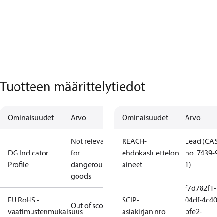
Tuotteen määrittelytiedot
Ominaisuudet
Arvo
Ominaisuudet
Arvo
Not relevant
REACH-
Lead (CA
DG Indicator
for
ehdokasluettelon
no. 7439-
Profile
dangerous
aineet
1)
goods
f7d782f1-
EU RoHS -
SCIP-
04df-4c40
Out of scope
vaatimustenmukaisuus
asiakirjan nro
bfe2-