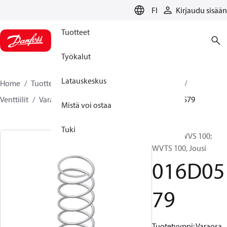
LANGUAGE
FI
Kirjaudu sisään
Tuotteet
Työkalut
Latauskeskus
Home
Tuotteet
Climate Solutions jäähdytykseen
Venttiilit
Varaosat ja tarvikkeet venttiileille
016D0579
Mistä voi ostaa
Tuki
Varaosa, WVS 100;
WVTS 100, Jousi
016D05
79
Tuotetyyppi: Varaosa,