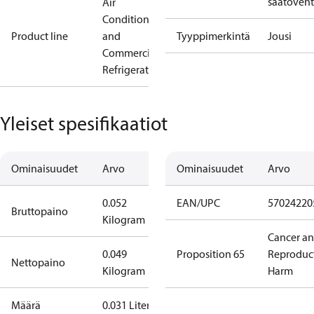
säätöventt
Air
Conditioning
Product line
and
Tyyppimerkintä
Jousi
Commercial
Refrigeration
Yleiset spesifikaatiot
Ominaisuudet
Arvo
Ominaisuudet
Arvo
0.052
EAN/UPC
57024220
Bruttopaino
Kilogram
Cancer a
0.049
Proposition 65
Reproduc
Nettopaino
Kilogram
Harm
Määrä
0.031 Liter