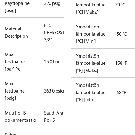
Käyttöpaine
320 psig
lämpötila-alue
70 °C
[psig]
[°C] [Maks.]
RT5
Ympäristön
Material
PRESSOSTAATTI
lämpötila-alue
-50 °C
Description
3/8"
[°C] [Min.]
Max.
Ympäristön
testipaine
25.0 bar
lämpötila-alue
158 °F
[bar] Pe
[°F] [Maks.]
Max.
Ympäristön
testipaine
363.0 psig
lämpötila-alue
-58 °F
[psig]
[°F] [min.]
Muu RoHS-
Saudi Arabia
dokumentaatio
RoHS
Paine