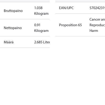
1.038
EAN/UPC
57024231
Bruttopaino
Kilogram
Cancer a
0.91
Proposition 65
Reproduc
Nettopaino
Kilogram
Harm
Määrä
2.685 Liter