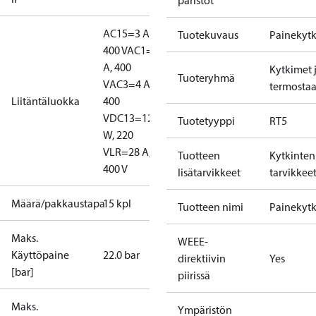
paristot
AC15=3 A,
Tuotekuvaus
Painekytk
400 V
AC1=10
A, 400
Kytkimet 
Tuoteryhmä
V
AC3=4 A,
termostaa
Liitäntäluokka
400
V
DC13=12
Tuotetyyppi
RT5
W, 220
V
LR=28 A,
Tuotteen
Kytkinten
400 V
lisätarvikkeet
tarvikkee
Määrä/pakkaustapa
15 kpl
Tuotteen nimi
Painekytk
Maks.
WEEE-
Käyttöpaine
22.0 bar
direktiivin
Yes
[bar]
piirissä
Maks.
Ympäristön