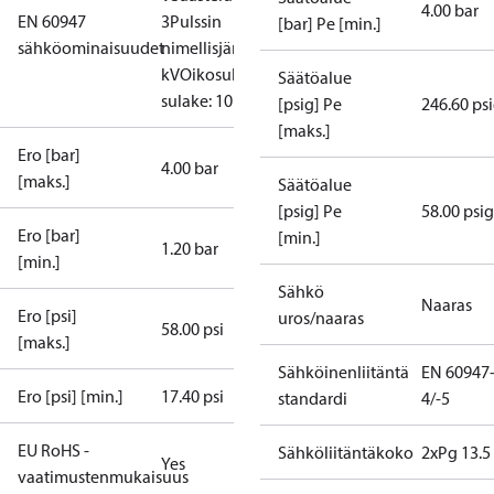
4.00 bar
EN 60947
3
Pulssin
[bar] Pe [min.]
sähköominaisuudet
nimellisjännite: 4
kV
Oikosulkusuojaus,
Säätöalue
sulake: 10 A
[psig] Pe
246.60 ps
[maks.]
Ero [bar]
4.00 bar
[maks.]
Säätöalue
[psig] Pe
58.00 psig
Ero [bar]
[min.]
1.20 bar
[min.]
Sähkö
Naaras
Ero [psi]
uros/naaras
58.00 psi
[maks.]
Sähköinenliitäntä
EN 60947
Ero [psi] [min.]
17.40 psi
standardi
4/-5
EU RoHS -
Sähköliitäntäkoko
2xPg 13.5
Yes
vaatimustenmukaisuus