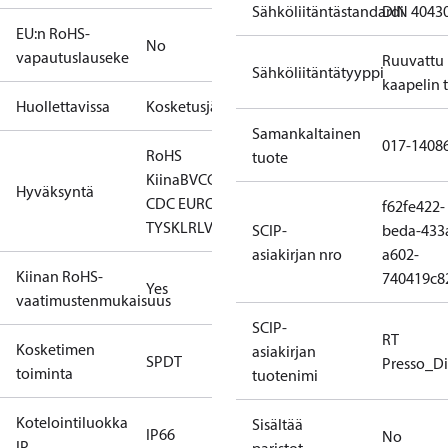
Sähköliitäntästandardi
DIN 4043
EU:n RoHS-
No
vapautuslauseke
Ruuvattu
Sähköliitäntätyyppi
kaapelin 
Huollettavissa
Kosketusjärjestelmät
Samankaltainen
017-1408
RoHS
tuote
Kiina
BV
CCC
CE
CMIM
EAC
GL
KR
LLC
Hyväksyntä
CDC EURO-
f62fe422-
TYSK
LR
LVD
NKK
RINA
RMRS
RoHS
TYSK
SCIP-
beda-433
asiakirjan nro
a602-
Kiinan RoHS-
740419c8
Yes
vaatimustenmukaisuus
SCIP-
RT
Kosketimen
asiakirjan
SPDT
Presso_Di
toiminta
tuotenimi
Kotelointiluokka
Sisältää
IP66
No
IP