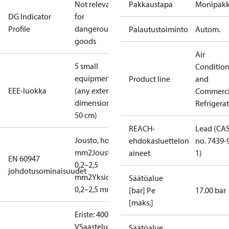
Not relevant
Pakkaustapa
Monipak
DG Indicator
for
Profile
dangerous
Palautustoiminto
Autom.
goods
Air
5 small
Conditio
equipment
Product line
and
EEE-luokka
(any external
Commerci
dimension <
Refrigera
50 cm)
REACH-
Lead (CA
Jousto, holkit: 0,2–1,5
ehdokasluettelon
no. 7439-
mm2
Jousto, ei holkkeja:
aineet
1)
EN 60947
0,2–2,5
johdotusominaisuudet
mm2
Yksiosainen/säikeet:
Säätöalue
0,2–2,5 mm2
[bar] Pe
17.00 bar
[maks.]
Eriste: 400
V
Saasteluokka:
Säätöalue