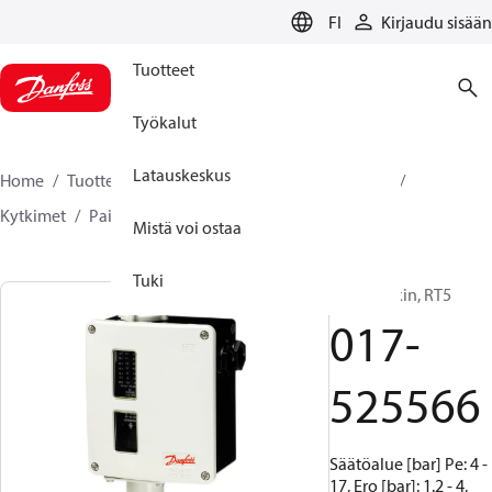
LANGUAGE
FI
Kirjaudu sisään
Tuotteet
Työkalut
Latauskeskus
Home
Tuotteet
Climate Solutions jäähdytykseen
Kytkimet
Painekytkimet
RT
017-525566
Mistä voi ostaa
Tuki
Painekytkin, RT5
017-
525566
Säätöalue [bar] Pe: 4 -
17, Ero [bar]: 1.2 - 4,