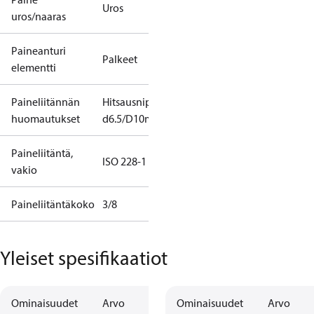
Uros
uros/naaras
Paineanturi
Palkeet
elementti
Paineliitännän
Hitsausnippa
huomautukset
d6.5/D10mm
Paineliitäntä,
ISO 228-1
vakio
Paineliitäntäkoko
3/8
Yleiset spesifikaatiot
Ominaisuudet
Arvo
Ominaisuudet
Arvo