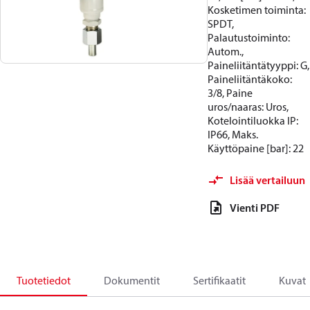
Kosketimen toiminta:
SPDT,
Palautustoiminto:
Autom.,
Paineliitäntätyyppi: G,
Paineliitäntäkoko:
3/8, Paine
uros/naaras: Uros,
Kotelointiluokka IP:
IP66, Maks.
Käyttöpaine [bar]: 22
Lisää vertailuun
Vienti PDF
Tuotetiedot
Dokumentit
Sertifikaatit
Kuvat