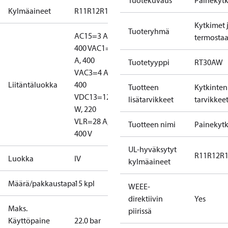
Tuotekuvaus
Painekytk
Kylmäaineet
R11
R12
R123
R124
R134a
R22
R404A
R407A
R407
Kytkimet 
Tuoteryhmä
AC15=3 A,
termostaa
400 V
AC1=10
A, 400
Tuotetyyppi
RT30AW
V
AC3=4 A,
Liitäntäluokka
400
Tuotteen
Kytkinten
V
DC13=12
lisätarvikkeet
tarvikkee
W, 220
V
LR=28 A,
Tuotteen nimi
Painekytk
400 V
UL-hyväksytyt
R11
R12
R
Luokka
IV
kylmäaineet
Määrä/pakkaustapa
15 kpl
WEEE-
direktiivin
Yes
Maks.
piirissä
Käyttöpaine
22.0 bar