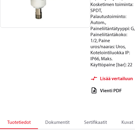
Kosketimen toiminta:
SPDT,
Palautustoiminto:
Autom.,
Paineliitäntätyyppi: G,
Paineliitäntäkoko:
1/2, Paine
uros/naaras: Uros,
Kotelointiluokka IP:
IP66, Maks.
Käyttöpaine [bar]: 22
Lisää vertailuun
Vienti PDF
Tuotetiedot
Dokumentit
Sertifikaatit
Kuvat