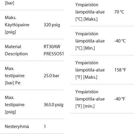
[bar]
Ympäristön
lämpötila-alue
70 °C
Maks.
[°C] [Maks.]
Käyttöpaine
320 psig
[psig]
Ympäristön
lämpötila-alue
-40 °C
Material
RT30AW
[°C] [Min.]
Description
PRESSOSTAATTI
Ympäristön
Max.
lämpötila-alue
158 °F
testipaine
25.0 bar
[°F] [Maks.]
[bar] Pe
Ympäristön
Max.
lämpötila-alue
-40 °F
testipaine
363.0 psig
[°F] [min.]
[psig]
Nesteryhmä
1