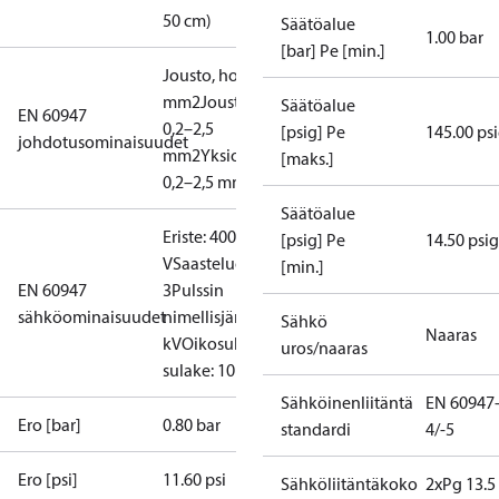
50 cm)
Säätöalue
1.00 bar
[bar] Pe [min.]
Jousto, holkit: 0,2–1,5
mm2
Jousto, ei holkkeja:
Säätöalue
EN 60947
0,2–2,5
[psig] Pe
145.00 ps
johdotusominaisuudet
mm2
Yksiosainen/säikeet:
[maks.]
0,2–2,5 mm2
Säätöalue
Eriste: 400
[psig] Pe
14.50 psig
V
Saasteluokka:
[min.]
EN 60947
3
Pulssin
sähköominaisuudet
nimellisjännite: 4
Sähkö
Naaras
kV
Oikosulkusuojaus,
uros/naaras
sulake: 10 A
Sähköinenliitäntä
EN 60947
Ero [bar]
0.80 bar
standardi
4/-5
Ero [psi]
11.60 psi
Sähköliitäntäkoko
2xPg 13.5