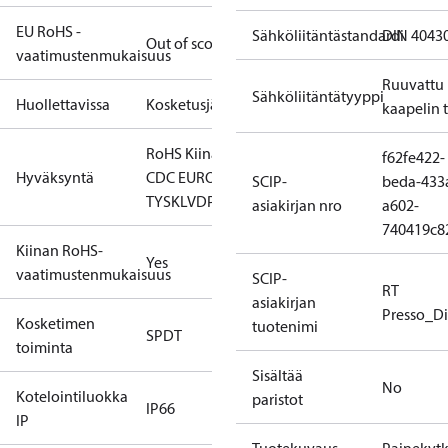
EU RoHS -
Sähköliitäntästandardi
DIN 4043
Out of scope
vaatimustenmukaisuus
Ruuvattu
Sähköliitäntätyyppi
Huollettavissa
Kosketusjärjestelmät
kaapelin 
RoHS Kiina
CCC
CE
EAC
GL
LLC
f62fe422-
Hyväksyntä
CDC EURO-
SCIP-
beda-433
TYSK
LVD
PED
RMRS
RoHS
TYSK
asiakirjan nro
a602-
740419c8
Kiinan RoHS-
Yes
vaatimustenmukaisuus
SCIP-
RT
asiakirjan
Presso_Di
Kosketimen
tuotenimi
SPDT
toiminta
Sisältää
No
Kotelointiluokka
paristot
IP66
IP