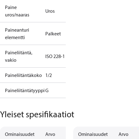
Paine
Uros
uros/naaras
Paineanturi
Palkeet
elementti
Paineliitäntä,
ISO 228-1
vakio
Paineliitäntäkoko
1/2
Paineliitäntätyyppi
G
Yleiset spesifikaatiot
Ominaisuudet
Arvo
Ominaisuudet
Arvo