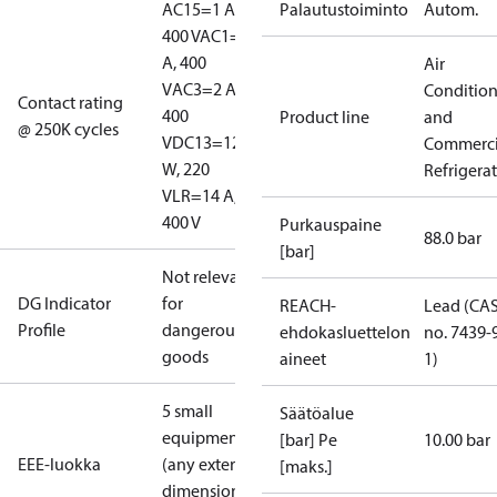
AC15=1 A,
Palautustoiminto
Autom.
400 V
AC1=10
A, 400
Air
V
AC3=2 A,
Conditio
Contact rating
400
Product line
and
@ 250K cycles
V
DC13=12
Commerci
W, 220
Refrigera
V
LR=14 A,
400 V
Purkauspaine
88.0 bar
[bar]
Not relevant
DG Indicator
for
REACH-
Lead (CA
Profile
dangerous
ehdokasluettelon
no. 7439-
goods
aineet
1)
5 small
Säätöalue
equipment
[bar] Pe
10.00 bar
EEE-luokka
(any external
[maks.]
dimension <