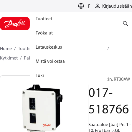
LANGUAGE
FI
Kirjaudu sisään
Tuotteet
Työkalut
Latauskeskus
Home
Tuotteet
Climate Solutions jäähdytykseen
Kytkimet
Painekytkimet
RT
017-518766
Mistä voi ostaa
Tuki
Painekytkin, RT30AW
017-
518766
Säätöalue [bar] Pe: 1 -
10, Ero [bar]: 0.8,