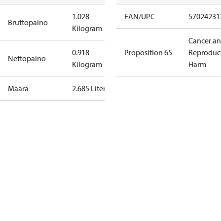
1.028
EAN/UPC
57024231
Bruttopaino
Kilogram
Cancer a
0.918
Proposition 65
Reproduc
Nettopaino
Kilogram
Harm
Määrä
2.685 Liter