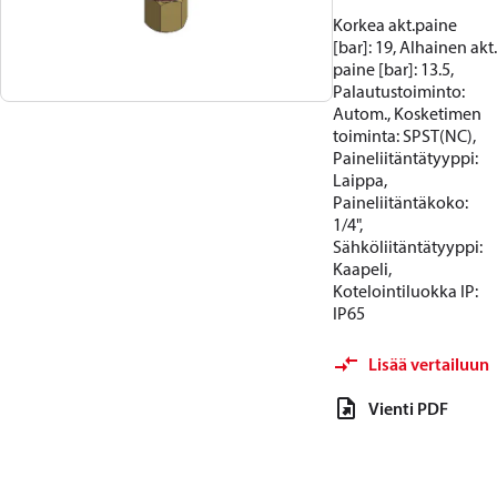
Korkea akt.paine
[bar]: 19, Alhainen akt.
paine [bar]: 13.5,
Palautustoiminto:
Autom., Kosketimen
toiminta: SPST(NC),
Paineliitäntätyyppi:
Laippa,
Paineliitäntäkoko:
1/4",
Sähköliitäntätyyppi:
Kaapeli,
Kotelointiluokka IP:
IP65
Lisää vertailuun
Vienti PDF