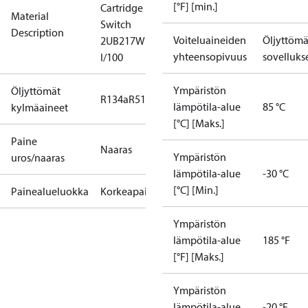
[°F] [min.]
Cartridge
Material
Switch
Description
Voiteluaineiden
Öljyttömä
2UB217W
yhteensopivuus
sovelluks
I/100
Ympäristön
Öljyttömät
R134a
R513A
lämpötila-alue
85 °C
kylmäaineet
[°C] [Maks.]
Paine
Naaras
Ympäristön
uros/naaras
lämpötila-alue
-30 °C
[°C] [Min.]
Painealueluokka
Korkeapaine
Ympäristön
lämpötila-alue
185 °F
[°F] [Maks.]
Ympäristön
lämpötila-alue
-20 °F