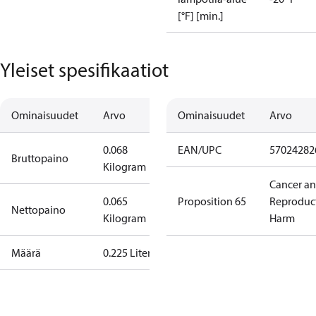
[°F] [min.]
Yleiset spesifikaatiot
Ominaisuudet
Arvo
Ominaisuudet
Arvo
0.068
EAN/UPC
57024282
Bruttopaino
Kilogram
Cancer a
0.065
Proposition 65
Reproduc
Nettopaino
Kilogram
Harm
Määrä
0.225 Liter