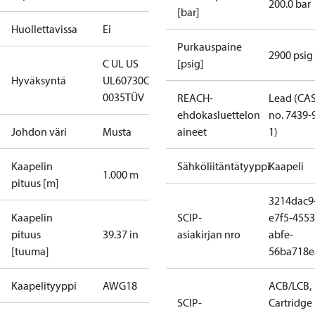
200.0 bar
[bar]
Huollettavissa
Ei
Purkauspaine
2900 psig
C UL US
[psig]
Hyväksyntä
UL60730
CE
0035
TÜV
REACH-
Lead (CA
ehdokasluettelon
no. 7439-
Johdon väri
Musta
aineet
1)
Kaapelin
Sähköliitäntätyyppi
Kaapeli
1.000 m
pituus [m]
3214dac9
Kaapelin
SCIP-
e7f5-4553
pituus
39.37 in
asiakirjan nro
abfe-
[tuuma]
56ba718e
Kaapelityyppi
AWG18
ACB/LCB,
SCIP-
Cartridge