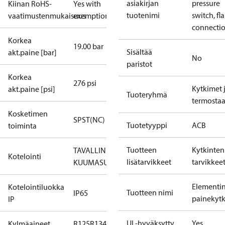
asiakirjan
pressure
Kiinan RoHS-
Yes with
tuotenimi
switch, fla
vaatimustenmukaisuus
exemptions
connecti
Korkea
19.00 bar
Sisältää
akt.paine [bar]
No
paristot
Korkea
276 psi
Kytkimet 
akt.paine [psi]
Tuoteryhmä
termostaa
Kosketimen
SPST(NC)
Tuotetyyppi
ACB
toiminta
Tuotteen
Kytkinten
TAVALLINEN
Kotelointi
lisätarvikkeet
tarvikkee
KUUMASULA
Elementi
Kotelointiluokka
Tuotteen nimi
IP65
painekytk
IP
UL-hyväksytty
Yes
Kylmäaineet
R125
R134a
R22
R404A
R407C
R407H
R410A
R43