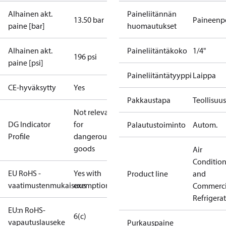
Alhainen akt.
Paineliitännän
13.50 bar
Paineenpo
paine [bar]
huomautukset
Alhainen akt.
Paineliitäntäkoko
1/4"
196 psi
paine [psi]
Paineliitäntätyyppi
Laippa
CE-hyväksytty
Yes
Pakkaustapa
Teollisuu
Not relevant
DG Indicator
for
Palautustoiminto
Autom.
Profile
dangerous
goods
Air
Conditio
EU RoHS -
Yes with
Product line
and
vaatimustenmukaisuus
exemptions
Commerci
Refrigera
EU:n RoHS-
6(c)
vapautuslauseke
Purkauspaine