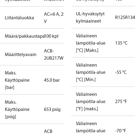
UL-hyväksytyt
AC=6 A, 250
R125
R134
Liitäntäluokka
kylmäaineet
V
Väliaineen
Määrä/pakkaustapa
100 kpl
lämpötila-alue
135 °C
[°C] [Maks.]
ACB-
Määrittelyavain
2UB217W
Väliaineen
lämpötila-alue
-55 °C
Maks.
[°C] [Min.]
Käyttöpaine
45.0 bar
[bar]
Väliaineen
lämpötila-alue
275 °F
Maks.
[°F] [maks.]
Käyttöpaine
653 psig
[psig]
Väliaineen
lämpötila-alue
-70 °F
ACB