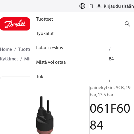
LANGUAGE
FI
Kirjaudu sisään
Tuotteet
Työkalut
Latauskeskus
Home
Tuotteet
Climate Solutions jäähdytykseen
Kytkimet
Minipainekytkimet
ACB / CCB
061F6084
Mistä voi ostaa
Tuki
Elementin
painekytkin, ACB, 19
bar, 13.5 bar
061F60
84