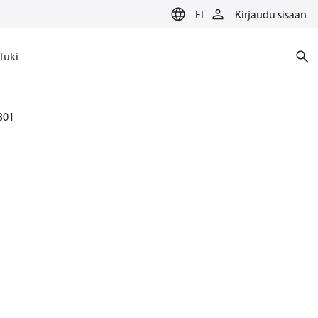
FI
Kirjaudu sisään
Tuki
301