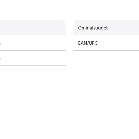
Ominaisuudet
m
EAN/UPC
m