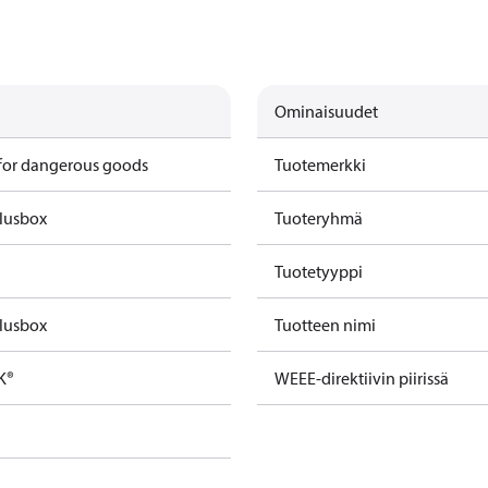
Ominaisuudet
 for dangerous goods
Tuotemerkki
Plusbox
Tuoteryhmä
Tuotetyyppi
Plusbox
Tuotteen nimi
K®
WEEE-direktiivin piirissä