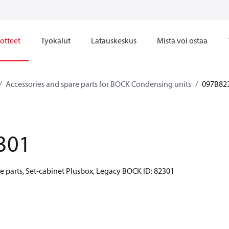
otteet
Työkalut
Latauskeskus
Mistä voi ostaa
Accessories and spare parts for BOCK Condensing units
097B82
301
e parts, Set-cabinet Plusbox, Legacy BOCK ID: 82301