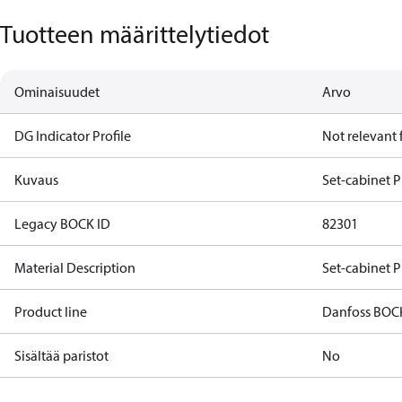
Tuotteen määrittelytiedot
Ominaisuudet
Arvo
DG Indicator Profile
Not relevant
Kuvaus
Set-cabinet 
Legacy BOCK ID
82301
Material Description
Set-cabinet 
Product line
Danfoss BOC
Sisältää paristot
No