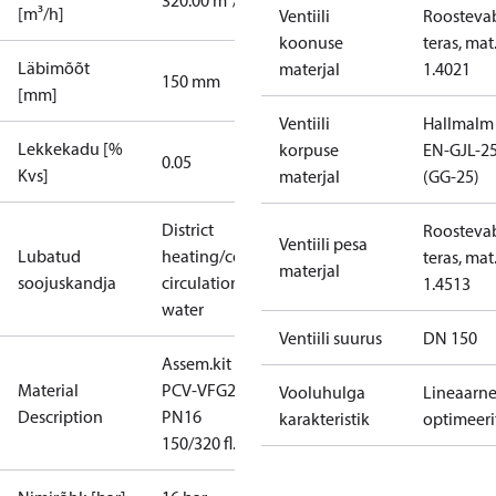
320.00 m³/h
[m³/h]
Ventiili
Roosteva
koonuse
teras, mat.
Läbimõõt
materjal
1.4021
150 mm
[mm]
Ventiili
Hallmalm
Lekkekadu [%
korpuse
EN-GJL-2
0.05
Kvs]
materjal
(GG-25)
District
Roosteva
Ventiili pesa
Lubatud
heating/cooling
teras, mat.
materjal
soojuskandja
circulation
1.4513
water
Ventiili suurus
DN 150
Assem.kit
Material
PCV-VFG21
Vooluhulga
Lineaarn
Description
PN16
karakteristik
optimeeri
150/320 fl.