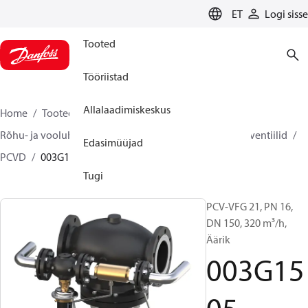
LANGUAGE
ET
Logi sisse
Tooted
Tööriistad
Allalaadimiskeskus
Home
Tooted
Climate Solutions for heating
Rõhu- ja vooluhulgaregulaatorid
Pilootjuhtimisega ventiilid
Edasimüüjad
PCVD
003G1505
Tugi
PCV-VFG 21, PN 16,
DN 150, 320 m³/h,
Äärik
003G15