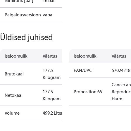
Nimirõhk [bar]
16 bar
Paigaldusversioon
vaba
Üldised juhised
Iseloomulik
Väärtus
Iseloomulik
Väärtus
177.5
EAN/UPC
57024218
Brutokaal
Kilogram
Cancer a
177.5
Proposition 65
Reproduc
Netokaal
Kilogram
Harm
Volume
499.2 Liter