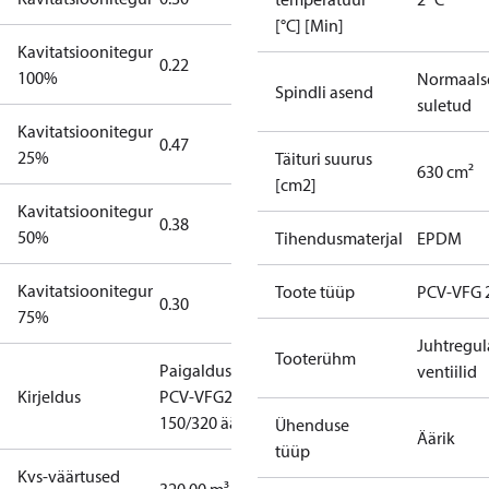
[°C] [Min]
Kavitatsioonitegur
0.22
100%
Normaals
Spindli asend
suletud
Kavitatsioonitegur
0.47
25%
Täituri suurus
630 cm²
[cm2]
Kavitatsioonitegur
0.38
50%
Tihendusmaterjal
EPDM
Kavitatsioonitegur
Toote tüüp
PCV-VFG 
0.30
75%
Juhtregul
Tooterühm
Paigalduskomplekt
ventiilid
Kirjeldus
PCV-VFG21 PN16
150/320 äärik
Ühenduse
Äärik
tüüp
Kvs-väärtused