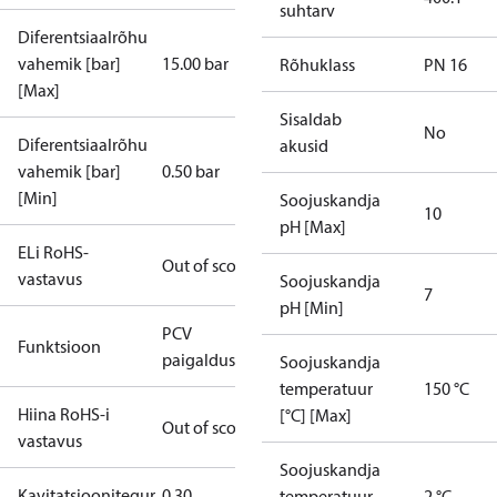
suhtarv
Diferentsiaalrõhu
vahemik [bar]
15.00 bar
Rõhuklass
PN 16
[Max]
Sisaldab
No
Diferentsiaalrõhu
akusid
vahemik [bar]
0.50 bar
[Min]
Soojuskandja
10
pH [Max]
ELi RoHS-
Out of scope
vastavus
Soojuskandja
7
pH [Min]
PCV
Funktsioon
paigalduskomplekt
Soojuskandja
temperatuur
150 °C
Hiina RoHS-i
[°C] [Max]
Out of scope
vastavus
Soojuskandja
Kavitatsioonitegur
0.30
temperatuur
2 °C