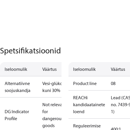
Spetsifikatsioonid
Iseloomulik
Väärtus
Iseloomulik
Väärtus
Alternatiivne
Vesi-glükool
Product line
08
soojuskandja
kuni 30%
REACHi
Lead (CA
Not relevant
kandidaatainete
no. 7439-
DG Indicator
for
loend
1)
Profile
dangerous
goods
Reguleerimise
400:1