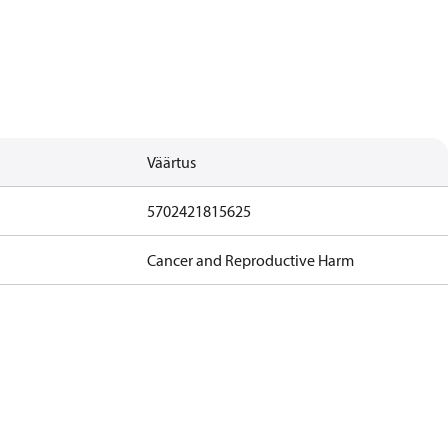
Väärtus
5702421815625
Cancer and Reproductive Harm