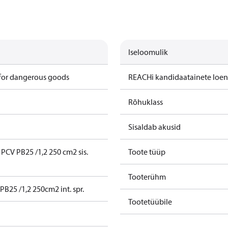
Iseloomulik
 for dangerous goods
REACHi kandidaatainete loe
Rõhuklass
Sisaldab akusid
PCV PB25 /1,2 250 cm2 sis.
Toote tüüp
Tooterühm
PB25 /1,2 250cm2 int. spr.
Tootetüübile