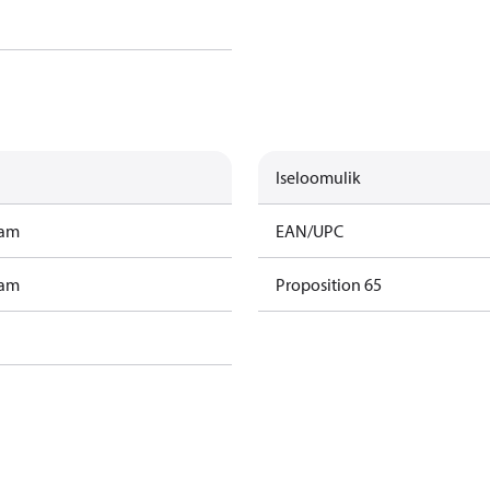
Iseloomulik
ram
EAN/UPC
ram
Proposition 65