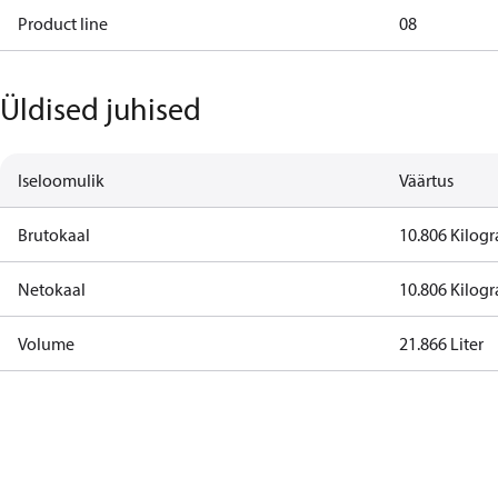
Product line
08
Üldised juhised
Iseloomulik
Väärtus
Brutokaal
10.806 Kilog
Netokaal
10.806 Kilog
Volume
21.866 Liter