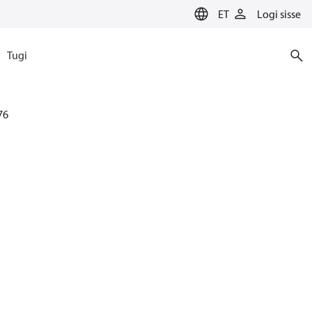
ET
Logi sisse
Tugi
76