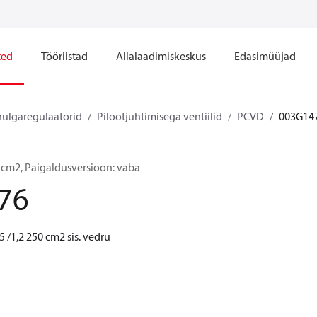
ted
Tööriistad
Allalaadimiskeskus
Edasimüüjad
hulgaregulaatorid
Pilootjuhtimisega ventiilid
PCVD
003G14
 cm2, Paigaldusversioon: vaba
76
 /1,2 250 cm2 sis. vedru