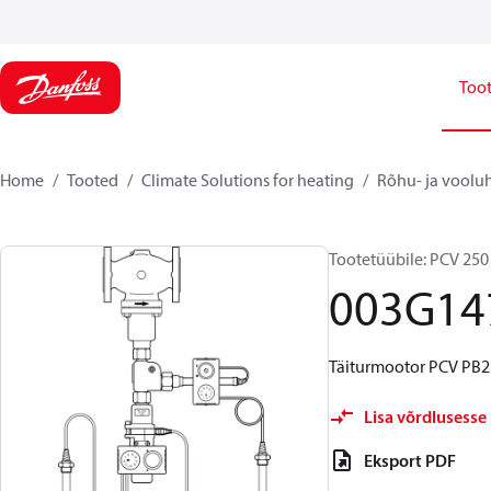
Too
Home
Tooted
Climate Solutions for heating
Rõhu- ja voolu
Tootetüübile: PCV 250
003G14
Täiturmootor PCV PB25
Lisa võrdlusesse
Eksport PDF