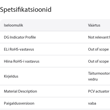
Spetsifikatsioonid
Iseloomulik
Väärtus
DG Indicator Profile
Not relevant
ELi RoHS-vastavus
Out of scope
Hiina RoHS-i vastavus
Out of scope
Täiturmootor 
Kirjeldus
vedru
Material Description
PCV actuator 
Paigaldusversioon
vaba