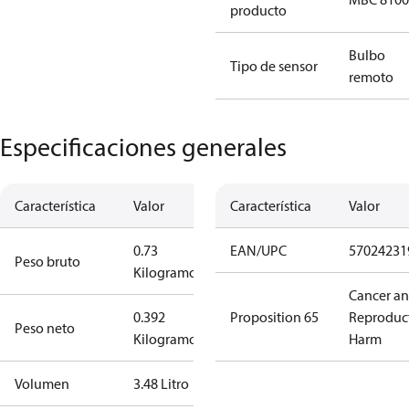
producto
Bulbo
Tipo de sensor
remoto
Especificaciones generales
Característica
Valor
Característica
Valor
0.73
EAN/UPC
57024231
Peso bruto
Kilogramo
Cancer a
0.392
Proposition 65
Reproduc
Peso neto
Kilogramo
Harm
Volumen
3.48 Litro