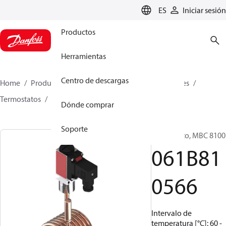
LANGUAGE
ES
Iniciar sesión
Productos
Herramientas
Centro de descargas
Home
Productos
Sensing solutions
Interruptores
Termostatos
MBC 8000 / MBC 8100
061B810566
Dónde comprar
Soporte
Termostato, MBC 8100
061B81
0566
Intervalo de
temperatura [°C]: 60 -