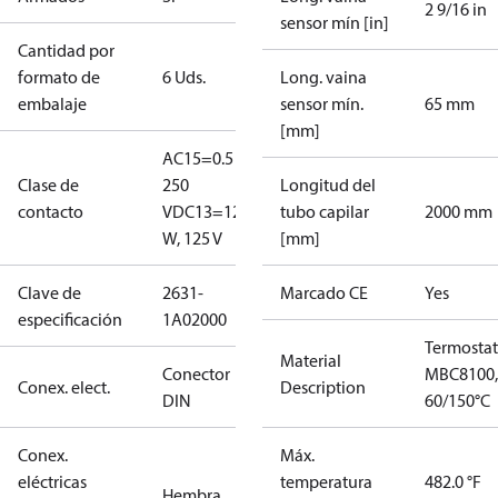
2 9/16 in
sensor mín [in]
Cantidad por
formato de
6 Uds.
Long. vaina
embalaje
sensor mín.
65 mm
[mm]
AC15=0.5 A,
Clase de
250
Longitud del
contacto
V
DC13=12
tubo capilar
2000 mm
W, 125 V
[mm]
Clave de
2631-
Marcado CE
Yes
especificación
1A02000
Termosta
Material
Conector
MBC8100,
Conex. elect.
Description
DIN
60/150°C
Conex.
Máx.
eléctricas
temperatura
482.0 °F
Hembra