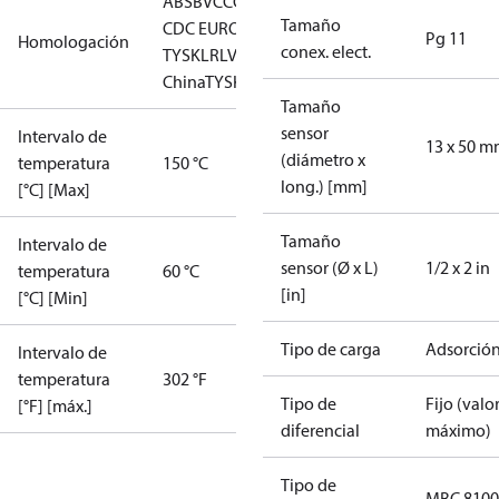
ABS
BV
CCC
CCS
CE
DNV
EAC
GL
KRS
LLC
Tamaño
CDC EURO-
Pg 11
Homologación
conex. elect.
TYSK
LR
LVD
NKK
RINA
RMRS
RoHS
RoHS
China
TYSK
Tamaño
sensor
Intervalo de
13 x 50 
(diámetro x
temperatura
150 °C
long.) [mm]
[°C] [Max]
Tamaño
Intervalo de
sensor (Ø x L)
1/2 x 2 in
temperatura
60 °C
[in]
[°C] [Min]
Tipo de carga
Adsorció
Intervalo de
temperatura
302 °F
Tipo de
Fijo (valo
[°F] [máx.]
diferencial
máximo)
Tipo de
MBC 8100