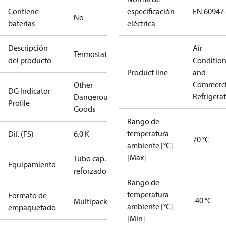
Contiene
especificación
EN 60947
No
baterías
eléctrica
Descripción
Air
Termostato
del producto
Conditio
Product line
and
Commerci
Other
DG Indicator
Refrigera
Dangerous
Profile
Goods
Rango de
temperatura
Dif. (FS)
6.0 K
70 °C
ambiente [°C]
[Max]
Tubo cap.
Equipamiento
reforzado
Rango de
temperatura
Formato de
-40 °C
Multipack
ambiente [°C]
empaquetado
[Min]