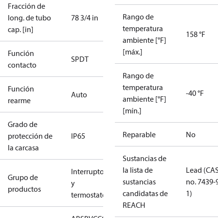
Fracción de
Rango de
long. de tubo
78 3/4 in
temperatura
cap. [in]
158 °F
ambiente [°F]
[máx.]
Función
SPDT
contacto
Rango de
temperatura
Función
-40 °F
Auto
ambiente [°F]
rearme
[mín.]
Grado de
Reparable
No
protección de
IP65
la carcasa
Sustancias de
la lista de
Lead (CA
Interruptores
Grupo de
sustancias
no. 7439-
y
productos
candidatas de
1)
termostatos
REACH