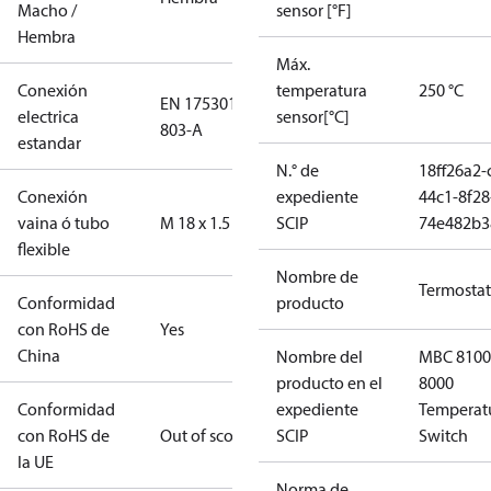
Macho /
sensor [°F]
Hembra
Máx.
Conexión
temperatura
250 °C
EN 175301-
electrica
sensor[°C]
803-A
estandar
N.° de
18ff26a2-
Conexión
expediente
44c1-8f28
vaina ó tubo
M 18 x 1.5
SCIP
74e482b3
flexible
Nombre de
Termosta
Conformidad
producto
con RoHS de
Yes
China
Nombre del
MBC 8100
producto en el
8000
Conformidad
expediente
Temperat
con RoHS de
Out of scope
SCIP
Switch
la UE
Norma de