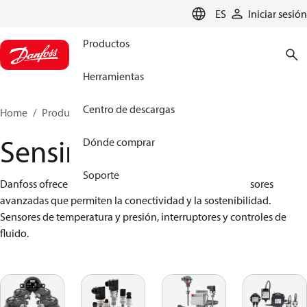
LANGUAGE
ES
Iniciar sesión
Productos
Herramientas
Centro de descargas
Home
Productos
Sensing solutions
Sensing solutions
Dónde comprar
Soporte
Danfoss ofrece una amplia gama de tecnologías de sensores 
avanzadas que permiten la conectividad y la sostenibilidad. 
Sensores de temperatura y presión, interruptores y controles de 
fluido.