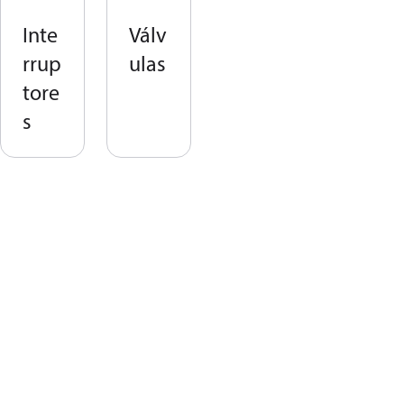
Inte
Válv
rrup
ulas
tore
s