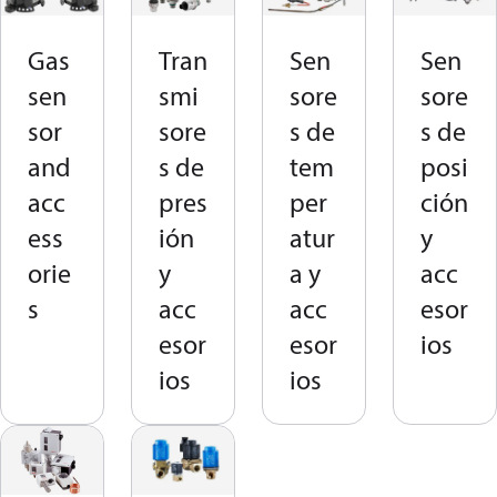
Gas
Tran
Sen
Sen
sen
smi
sore
sore
sor
sore
s de
s de
and
s de
tem
posi
acc
pres
per
ción
ess
ión
atur
y
orie
y
a y
acc
s
acc
acc
esor
esor
esor
ios
ios
ios