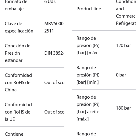
formato de
6 Uds.
Conditio
embalaje
Product line
and
Commerci
Refrigera
Clave de
MBV5000-
especificación
2511
Rango de
presión (Pi)
120 bar
Conexión de
[bar] [máx.]
Presión
DIN 3852-E
estándar
Rango de
presión (Pi)
0 bar
Conformidad
[bar] [mín.]
con RoHS de
Out of scope
China
Rango de
presión (Pi)
Conformidad
180 bar
[bar] aceite
con RoHS de
Out of scope
[máx.]
la UE
Rango de
Contiene