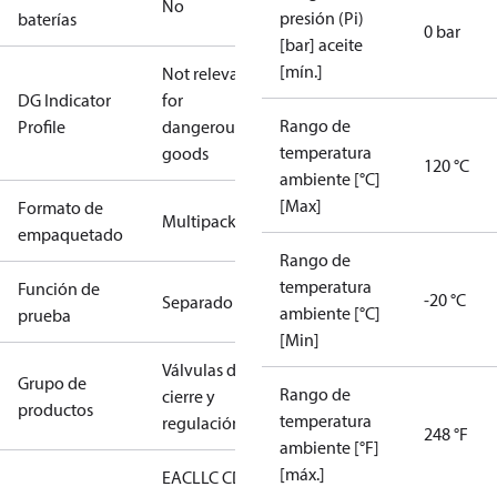
No
presión (Pi)
baterías
0 bar
[bar] aceite
[mín.]
Not relevant
DG Indicator
for
Rango de
Profile
dangerous
temperatura
goods
120 °C
ambiente [°C]
[Max]
Formato de
Multipack
empaquetado
Rango de
temperatura
Función de
-20 °C
Separado
ambiente [°C]
prueba
[Min]
Válvulas de
Grupo de
Rango de
cierre y
productos
temperatura
regulación
248 °F
ambiente [°F]
[máx.]
EAC
LLC CDC