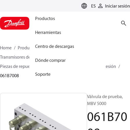
LANGUAGE
ES
Iniciar sesión
Productos
Herramientas
Centro de descargas
Home
Productos
Sensing solutions
Transmisores de presión y accesorios
Dónde comprar
Piezas de repuesto y accesorios para transmisores de presión
Soporte
061B7008
Válvula de prueba,
MBV 5000
061B70