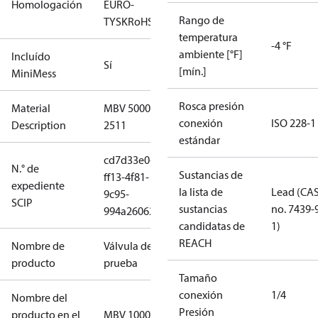
Homologación
EURO-
Rango de
TYSK
RoHS
temperatura
-4 °F
ambiente [°F]
Incluído
Sí
[mín.]
MiniMess
Rosca presión
Material
MBV 5000-
conexión
ISO 228-1
Description
2511
estándar
cd7d33e0-
N.° de
Sustancias de
ff13-4f81-
expediente
la lista de
Lead (CA
9c95-
SCIP
sustancias
no. 7439-
994a26062075
candidatas de
1)
REACH
Nombre de
Válvula de
producto
prueba
Tamaño
conexión
1/4
Nombre del
Presión
producto en el
MBV 1000-