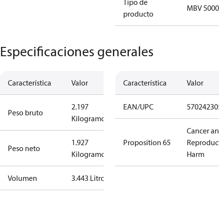
Tipo de
MBV 5000
producto
Especificaciones generales
Característica
Valor
Característica
Valor
2.197
EAN/UPC
57024230
Peso bruto
Kilogramo
Cancer a
1.927
Proposition 65
Reproduc
Peso neto
Kilogramo
Harm
Volumen
3.443 Litro