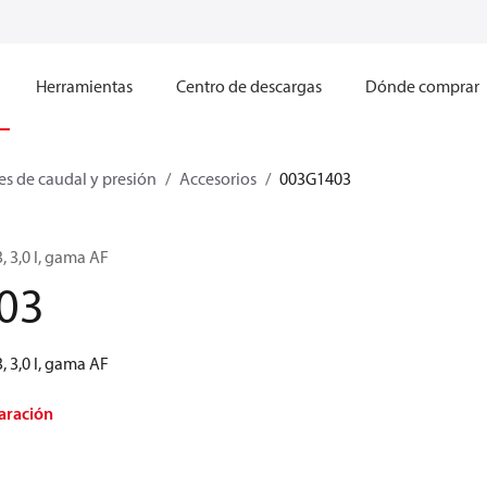
Herramientas
Centro de descargas
Dónde comprar
s de caudal y presión
Accesorios
003G1403
, 3,0 l, gama AF
03
, 3,0 l, gama AF
aración