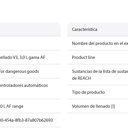
Característica
Nombre del producto en el e
ellado V3, 3,0 l, gama AF
Product line
 for dangerous goods
Sustancias de la lista de sust
de REACH
controladores automáticos
Tipo de producto
.0 l, AF range
Volumen de llenado [l]
30-454a-8fb3-87a807b62693