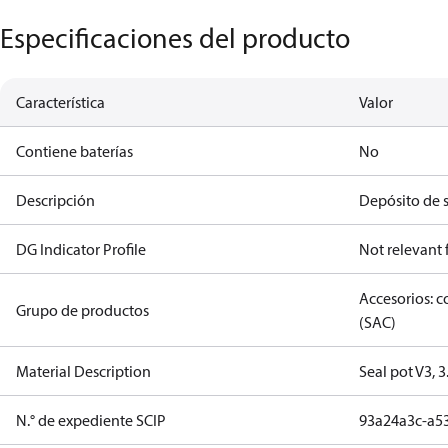
Especificaciones del producto
Característica
Valor
Contiene baterías
No
Descripción
Depósito de s
DG Indicator Profile
Not relevant
Accesorios: 
Grupo de productos
(SAC)
Material Description
Seal pot V3, 3
N.° de expediente SCIP
93a24a3c-a5