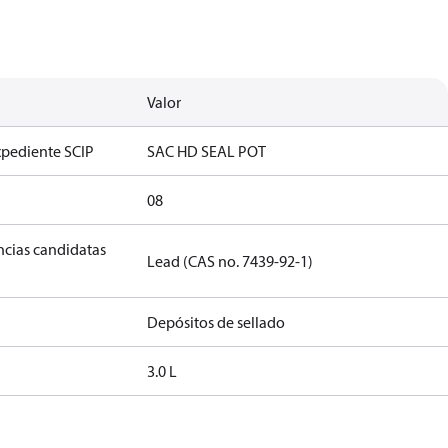
Valor
xpediente SCIP
SAC HD SEAL POT
08
ancias candidatas
Lead (CAS no. 7439-92-1)
Depósitos de sellado
3.0 L