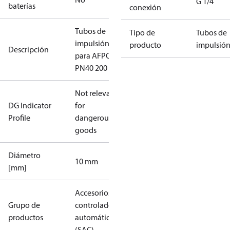
G 1/4
baterías
conexión
Tubos de
Tipo de
Tubos de
impulsión
producto
impulsió
Descripción
para AFPQ4
PN40 200
Not relevant
DG Indicator
for
Profile
dangerous
goods
Diámetro
10 mm
[mm]
Accesorios:
Grupo de
controladores
productos
automáticos
(SAC)