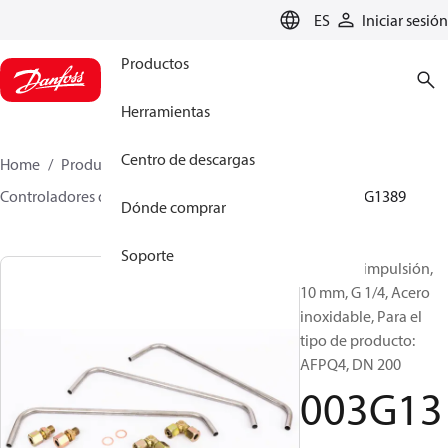
LANGUAGE
ES
Iniciar sesión
Productos
Herramientas
Centro de descargas
Home
Productos
Climate Solutions for heating
Controladores de caudal y presión
Accesorios
003G1389
Dónde comprar
Soporte
Tubos de impulsión,
10 mm, G 1/4, Acero
inoxidable, Para el
tipo de producto:
AFPQ4, DN 200
003G13