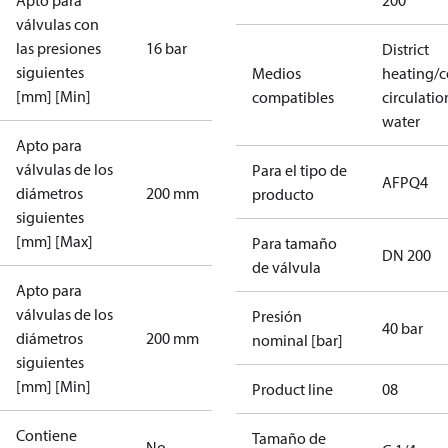
Apto para
200
válvulas con
las presiones
16 bar
District
siguientes
Medios
heating/c
[mm] [Min]
compatibles
circulatio
water
Apto para
válvulas de los
Para el tipo de
AFPQ4
diámetros
200 mm
producto
siguientes
[mm] [Max]
Para tamaño
DN 200
de válvula
Apto para
válvulas de los
Presión
40 bar
diámetros
200 mm
nominal [bar]
siguientes
[mm] [Min]
Product line
08
Contiene
Tamaño de
No