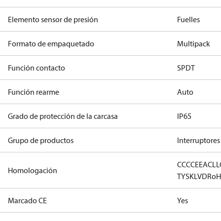
Elemento sensor de presión
Fuelles
Formato de empaquetado
Multipack
Función contacto
SPDT
Función rearme
Auto
Grado de protección de la carcasa
IP65
Grupo de productos
Interruptores
CCC
CE
EAC
LL
Homologación
TYSK
LVD
RoH
Marcado CE
Yes