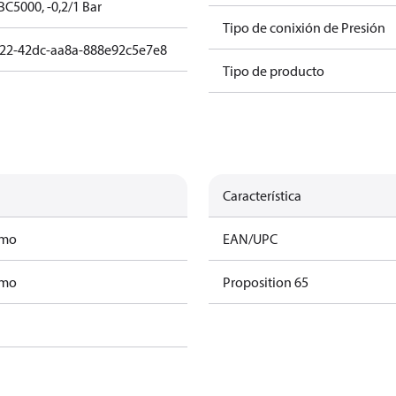
C5000, -0,2/1 Bar
Tipo de conixión de Presión
22-42dc-aa8a-888e92c5e7e8
Tipo de producto
Característica
amo
EAN/UPC
amo
Proposition 65