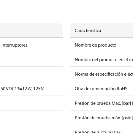
Característica
 interruptores
Nombre de producto
Nombre del producto en el e
Norma de especificación eléct
250 V
DC13=12 W, 125 V
Otra documentación RoHS
Presión de prueba Max. [bar]
N
Presión de prueba máx. [psig]
Presión de ruptura [bar]