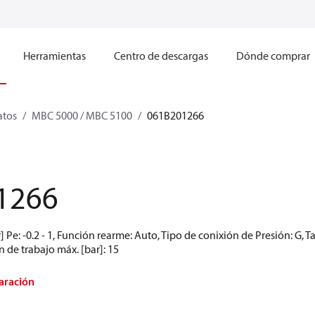
Herramientas
Centro de descargas
Dónde comprar
atos
MBC 5000 / MBC 5100
061B201266
1266
 Pe: -0.2 - 1, Función rearme: Auto, Tipo de conixión de Presión: G,
ón de trabajo máx. [bar]: 15
aración