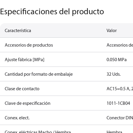
Especificaciones del producto
Característica
Valor
Accesorios de productos
Accesorios de
Ajuste fábrica [MPa]
0.050 MPa
Cantidad por formato de embalaje
32 Uds.
Clase de contacto
AC15=0.5 A, 
Clave de especificación
1011-1CB04
Conex. elect.
Conector DI
Conex. eléctricas Macho / Hembra
Hembra