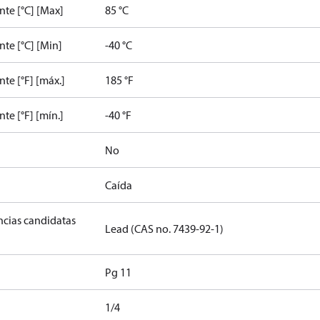
te [°C] [Max]
85 °C
te [°C] [Min]
-40 °C
e [°F] [máx.]
185 °F
e [°F] [mín.]
-40 °F
No
Caída
ancias candidatas
Lead (CAS no. 7439-92-1)
Pg 11
1/4