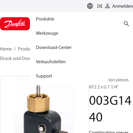
LANGUAGE
DE
Anmelden
Produkte
Werkzeuge
Download-Center
Home
Produkte
Lösung für Wärmetechnik
Druck und Durchflussregler
Zubehör
003G1440
Verkaufsstellen
Support
Combination pieces
KF2 2 x G 1 1/4"
003G14
40
Combination pieces