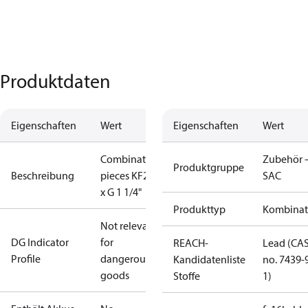
Produktdaten
Eigenschaften
Wert
Eigenschaften
Wert
Combination
Zubehör 
Produktgruppe
Beschreibung
pieces KF2 2
SAC
x G 1 1/4"
Produkttyp
Kombinat
Not relevant
DG Indicator
for
REACH-
Lead (CA
Profile
dangerous
Kandidatenliste
no. 7439-
goods
Stoffe
1)