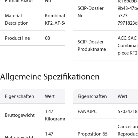
Enthält Akkus
No
fc16bcbb
SCIP-Dossier
9b43-47b
Material
Kombinationsstück
Nr.
a373-
Description
KF2, AF-Serie
7971823d
Product line
08
ACC. SAC
SCIP-Dossier
Combinat
Produktname
piece KF2
Allgemeine Spezifikationen
Eigenschaften
Wert
Eigenschaften
Wert
1.47
EAN/UPC
57024218
Bruttogewicht
Kilogramm
Cancer a
1.47
Proposition 65
Reproduc
Nettogewicht