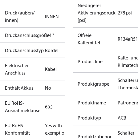
Niedrigerer
Druck (außen/
Aktivierungsdruck
278 psi
INNEN
innen)
[psi]
Druckanschlussgröße
1/4 "
Ölfreie
R134a
R5
Kältemittel
Druckanschlusstyp
Bördel
Kälte- un
Product line
Klimatech
Elektrischer
Kabel
Anschluss
Schalter 
Produktgruppe
Thermost
Enthält Akkus
No
Produktname
Patronend
EU RoHS-
6(c)
Ausnahmeklausel
Produkttyp
ACB
EU-RoHS-
Yes with
Konformität
exemptions
Schalter
Produktzubehör