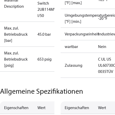
Material
[°F] [max.]
Switch
Description
2UB114MW
Umgebungstemperaturberei
I/50
-20 °F
[°F] [min.]
Max. zul.
Verpackungseinheit
Industrie
Betriebsdruck
45.0 bar
[bar]
wartbar
Nein
Max. zul.
Betriebsdruck
653 psig
C UL US
[psig]
Zulassung
UL60730
0035
TÜV
Allgemeine Spezifikationen
Eigenschaften
Wert
Eigenschaften
Wert