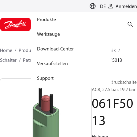
LANGUAGE
DE
Anmelden
Produkte
Werkzeuge
Download-Center
Home
Produkte
Lösung für Kälte- und Klimatechnik
Schalter
Patronendruckschalter
ACB / CCB
061F5013
Verkaufsstellen
Support
Patronendruckschalter
ACB, 27.5 bar, 19.2 bar
061F50
13
Höherer