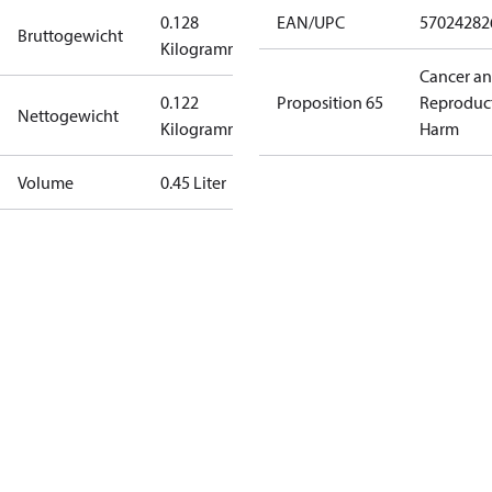
0.128
EAN/UPC
57024282
Bruttogewicht
Kilogramm
Cancer a
0.122
Proposition 65
Reproduc
Nettogewicht
Kilogramm
Harm
Volume
0.45 Liter