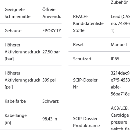
Zubehör
Geeignete
Ölfreie
Schmiermittel
Anwendungen
REACH-
Lead (CA
Kandidatenliste
no. 7439-
Stoffe
1)
Gehäuse
EPOXY TYP
Reset
Manuell
Höherer
Aktivierungsdruck
27.50 bar
[bar]
Schutzart
IP65
Höherer
3214dac9
Aktivierungsdruck
399 psi
SCIP-Dossier
e7f5-4553
[psi]
Nr.
abfe-
56ba718e
Kabelfarbe
Schwarz
ACB/LCB,
Cartridge
Kabellänge
SCIP-Dossier
98.43 in
pressure
[in]
Produktname
switch, fla