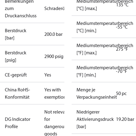
Bemerkungen
Mediumstemperaturbereich
135 °C
zum
Schraderöffner
[°C] [max.]
Druckanschluss
Mediumstemperaturbereich
-55 °C
Berstdruck
[°C] [min.]
200.0 bar
[bar]
Mediumstemperaturbereich
275 °F
Berstdruck
[°F] [max.]
2900 psig
[psig]
Mediumstemperaturbereich
-70 °F
CE-geprüft
Yes
[°F] [min.]
China RoHS-
Yes with
Menge je
50 pc
Konformität
exemptions
Verpackungseinheit
Not relevant
Niedrigerer
DG Indicator
for
Aktivierungsdruck
19.20 bar
Profile
dangerous
[bar]
goods