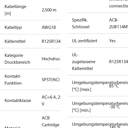
connecti
Kabellänge
2.500 m
[m]
Spezifik.
ACB-
Schlüssel
2UB114
Kabeltyp
AWG18
UL-zertifiziert
Yes
Kältemittel
R125
R134a
R22
R404A
R407C
R407H
R410A
R43
UL-
Kategorie
Hochdruck
zugelassene
R125
R134
Druckbereich
Kältemittel
Kontakt-
SPST(NC)
Umgebungstemperaturberei
Funktion
85 °C
[°C] [max.]
AC=6 A, 250
Kontaktklasse
Umgebungstemperaturberei
V
-30 °C
[°C] [min.]
ACB
Umgebungstemperaturberei
Cartridge
185 °F