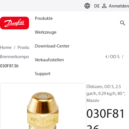
LANGUAGE
DE
Anmelden
Produkte
Werkzeuge
Download-Center
Home
Produkte
Lösung für Wärmetechnik
Brennerkomponenten
Ölbrennerdüse
OD B / OD H / OD S
Verkaufsstellen
030F8136
Support
Öldüsen, OD S, 2.5
gal/h, 9.29 kg/h, 80 °,
Massiv
030F81