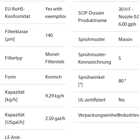
EU-RoHS-
Yes with
30 H F -
SCIP-Dossier
Konformität
exemptions
Nozzle 0.
Produktname
6.00 gph
Filterklasse
140
[µm]
Sprühmuster
Massiv
Monel-
Sprühmuster-
Filtertyp
S
Filtersieb
Kennzeichnung
Form
Konisch
Sprühwinkel
80 °
[°]
Kapazität
9.29 kg/h
[kg/h]
UL-zertifiziert
No
Kapazität
Verpackungseinheit
Industrie
2.50 gal/h
[USgal/h]
LE Anti-