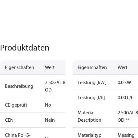
Produktdaten
Eigenschaften
Wert
Eigenschaften
Wert
2.50GAL 80S
Leistung [kW]
0.0 kW
Beschreibung
OD
Leistung [l/h]
0.00 L/h
CE-geprüft
No
Material
2.50GAL 
CEN
Nein
Description
OD **
China RoHS-
Materialtyp
Messing