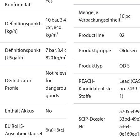
Yes
Konformität
Menge je
10 pc
10 bar, 3.4
Verpackungseinheit
Definitionspunkt
cSt, 840
[kg/h]
kg/m³
Product line
02
Definitionspunkt
7 bar, 3.4 cSt,
Produktgruppe
Öldüsen
[USgal/h]
820 kg/m³
Produkttyp
OD S
Not relevant
DG Indicator
for
REACH-
Lead (CA
Profile
dangerous
Kandidatenliste
no. 7439-
goods
Stoffe
1)
Enthält Akkus
No
a7055499
SCIP-Dossier
33bd-49e
EU RoHS-
Nr.
a364-
6(a)-I
6(c)
Ausnahmeklausel
0e169ee1