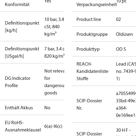
Yes
10 pc
Konformität
Verpackungseinheit
10 bar, 3.4
Product line
02
Definitionspunkt
cSt, 840
[kg/h]
kg/m³
Produktgruppe
Öldüsen
Definitionspunkt
7 bar, 3.4 cSt,
Produkttyp
OD S
[USgal/h]
820 kg/m³
REACH-
Lead (CA
Not relevant
Kandidatenliste
no. 7439-
DG Indicator
for
Stoffe
1)
Profile
dangerous
goods
a7055499
SCIP-Dossier
33bd-49e
Enthält Akkus
No
Nr.
a364-
0e169ee1
EU RoHS-
6(a)-I
6(c)
Ausnahmeklausel
30 H F -
SCIP-Dossier