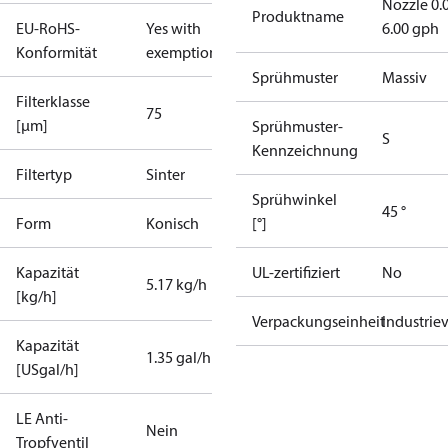
Nozzle 0.
Produktname
EU-RoHS-
Yes with
6.00 gph
Konformität
exemptions
Sprühmuster
Massiv
Filterklasse
75
[µm]
Sprühmuster-
S
Kennzeichnung
Filtertyp
Sinter
Sprühwinkel
45 °
Form
Konisch
[°]
Kapazität
UL-zertifiziert
No
5.17 kg/h
[kg/h]
Verpackungseinheit
Industrie
Kapazität
1.35 gal/h
[USgal/h]
LE Anti-
Nein
Tropfventil