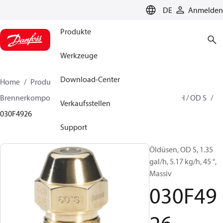
LANGUAGE
DE
Anmelden
Produkte
Werkzeuge
Download-Center
Home
Produkte
Lösung für Wärmetechnik
Brennerkomponenten
Ölbrennerdüse
OD B / OD H / OD S
Verkaufsstellen
030F4926
Support
Öldüsen, OD S, 1.35
gal/h, 5.17 kg/h, 45 °,
Massiv
030F49