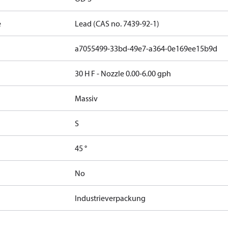
e
Lead (CAS no. 7439-92-1)
a7055499-33bd-49e7-a364-0e169ee15b9d
30 H F - Nozzle 0.00-6.00 gph
Massiv
g
S
45 °
No
Industrieverpackung