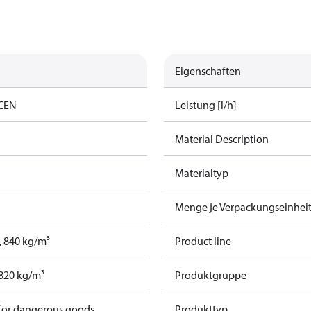
Eigenschaften
 CEN
Leistung [l/h]
Material Description
Materialtyp
Menge je Verpackungseinhei
t, 840 kg/m³
Product line
, 820 kg/m³
Produktgruppe
 for dangerous goods
Produkttyp