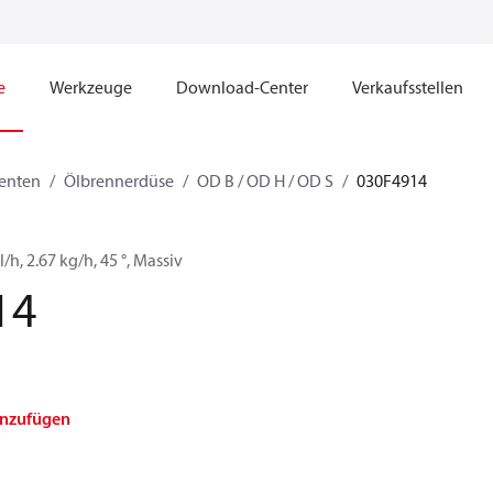
e
Werkzeuge
Download-Center
Verkaufsstellen
enten
Ölbrennerdüse
OD B / OD H / OD S
030F4914
/h, 2.67 kg/h, 45 °, Massiv
14
inzufügen