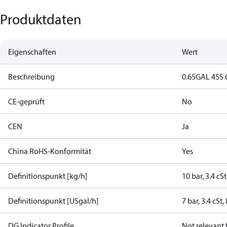
Produktdaten
Eigenschaften
Wert
Beschreibung
0.65GAL 45S
CE-geprüft
No
CEN
Ja
China RoHS-Konformität
Yes
Definitionspunkt [kg/h]
10 bar, 3.4 cS
Definitionspunkt [USgal/h]
7 bar, 3.4 cSt
DG Indicator Profile
Not relevant