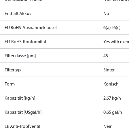
Enthält Akkus
No
EU RoHS-Ausnahmeklausel
6(a)-I
6(c)
EU-RoHS-Konformität
Yes with exe
Filterklasse [µm]
45
Filtertyp
Sinter
Form
Konisch
Kapazität [kg/h]
2.67 kg/h
Kapazität [USgal/h]
0.65 gal/h
LE Anti-Tropfventil
Nein