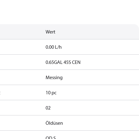
Wert
0.00 L/h
0.65GAL 45S CEN
Messing
t
10 pc
02
Öldüsen
OD S