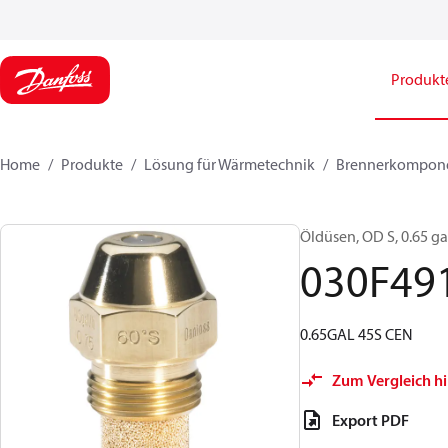
Produkt
Home
Produkte
Lösung für Wärmetechnik
Brennerkompon
Öldüsen, OD S, 0.65 gal
030F49
0.65GAL 45S CEN
Zum Vergleich h
Export PDF