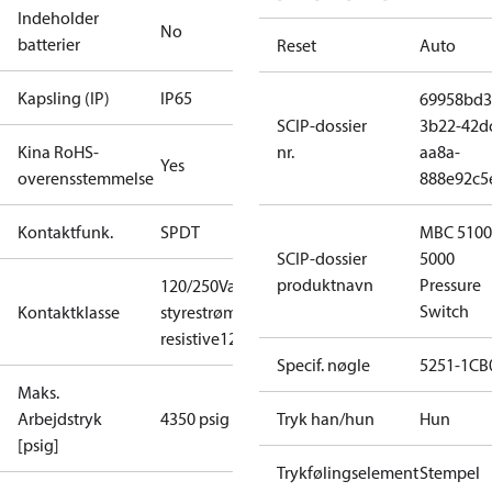
Indeholder
No
batterier
Reset
Auto
Kapsling (IP)
IP65
69958bd3
SCIP-dossier
3b22-42d
Kina RoHS-
nr.
aa8a-
Yes
overensstemmelse
888e92c5
Kontaktfunk.
SPDT
MBC 5100
SCIP-dossier
5000
produktnavn
Pressure
120/250Vac, 1,16A
Switch
Kontaktklasse
styrestrøm
120/250Vac, 6A
resistive
120/250Vac,2,9FLA,17,4LRA
Specif. nøgle
5251-1CB
Maks.
Arbejdstryk
4350 psig
Tryk han/hun
Hun
[psig]
Trykfølingselement
Stempel