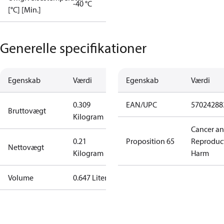
-40 °C
[°C] [Min.]
Generelle specifikationer
Egenskab
Værdi
Egenskab
Værdi
0.309
EAN/UPC
57024288
Bruttovægt
Kilogram
Cancer a
0.21
Proposition 65
Reproduc
Nettovægt
Kilogram
Harm
Volume
0.647 Liter