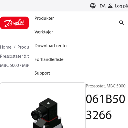
LANGUAGE
DA
Log på
Produkter
Værktøjer
Download center
Home
Produkter
Sensing solutions
Pressostater & termostater
Pressostater
Forhandlerliste
MBC 5000 / MBC 5100
061B503266
Support
Pressostat, MBC 5000
061B50
3266