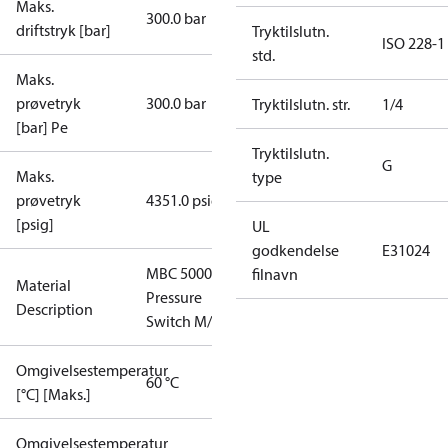
Maks.
300.0 bar
driftstryk [bar]
Tryktilslutn.
ISO 228-1
std.
Maks.
prøvetryk
300.0 bar
Tryktilslutn. str.
1/4
[bar] Pe
Tryktilslutn.
G
Maks.
type
prøvetryk
4351.0 psig
[psig]
UL
godkendelse
E31024
MBC 5000
filnavn
Material
Pressure
Description
Switch M/32
Omgivelsestemperatur
60 °C
[°C] [Maks.]
Omgivelsestemperatur