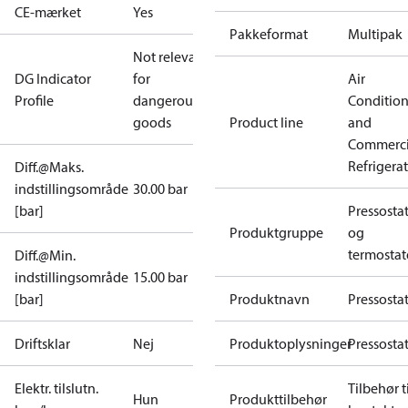
CE-mærket
Yes
Pakkeformat
Multipak
Not relevant
DG Indicator
for
Air
Profile
dangerous
Conditio
goods
Product line
and
Commerci
Refrigera
Diff.@Maks.
indstillingsområde
30.00 bar
[bar]
Pressosta
Produktgruppe
og
termostat
Diff.@Min.
indstillingsområde
15.00 bar
[bar]
Produktnavn
Pressosta
Driftsklar
Nej
Produktoplysninger
Pressosta
Elektr. tilslutn.
Tilbehør ti
Hun
Produkttilbehør