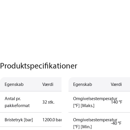
Produktspecifikationer
Egenskab
Værdi
Egenskab
Værdi
Antal pr.
Omgivelsestemperatur
32 stk.
140 °F
pakkeformat
[°F] [Maks.]
Bristetryk [bar]
1200.0 bar
Omgivelsestemperatur
-40 °F
[°F] [Min.]