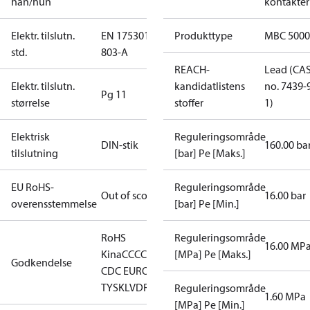
han/hun
kontakter
Elektr. tilslutn.
EN 175301-
Produkttype
MBC 5000
std.
803-A
REACH-
Lead (CA
Elektr. tilslutn.
kandidatlistens
no. 7439-
Pg 11
størrelse
stoffer
1)
Elektrisk
Reguleringsområde
DIN-stik
160.00 ba
tilslutning
[bar] Pe [Maks.]
EU RoHS-
Reguleringsområde
Out of scope
16.00 bar
overensstemmelse
[bar] Pe [Min.]
RoHS
Reguleringsområde
16.00 MP
Kina
CCC
CE
EAC
LLC
[MPa] Pe [Maks.]
Godkendelse
CDC EURO-
TYSK
LVD
RoHS
Reguleringsområde
1.60 MPa
[MPa] Pe [Min.]