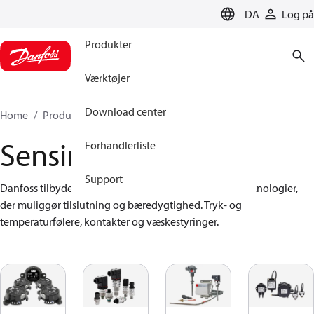
LANGUAGE
DA
Log på
Produkter
Værktøjer
Download center
Home
Produkter
Sensing solutions
Sensing solutions
Forhandlerliste
Support
Danfoss tilbyder et bredt udvalg af avancerede følerteknologier, 
der muliggør tilslutning og bæredygtighed. Tryk- og 
temperaturfølere, kontakter og væskestyringer.