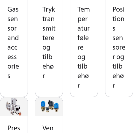
Gas
Tryk
Tem
Posi
sen
tran
per
tion
sor
smit
atur
s
and
tere
føle
sen
acc
og
re
sore
ess
tilb
og
r og
orie
ehø
tilb
tilb
s
r
ehø
ehø
r
r
Pres
Ven