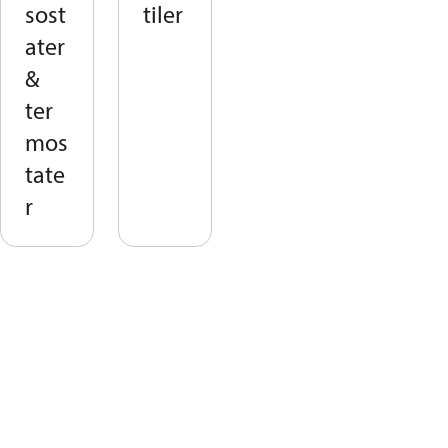
sost
tiler
ater
&
ter
mos
tate
r