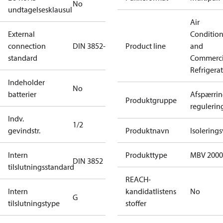
No
undtagelsesklausul
Air
External
Conditio
connection
DIN 3852-E
Product line
and
standard
Commerci
Refrigera
Indeholder
No
batterier
Afspærrin
Produktgruppe
regulerin
Indv.
1/2
gevindstr.
Produktnavn
Isolerings
Intern
Produkttype
MBV 2000
DIN 3852
tilslutningsstandard
REACH-
Intern
kandidatlistens
No
G
tilslutningstype
stoffer