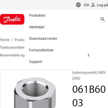
LANGUAGE
DA
Log på
Produkter
Værktøjer
Download center
Home
Produkter
Sensing solutions
Tryktransmittere og tilbehør
Forhandlerliste
Reservedele og tilbehør til tryktransmittere
061B6003
Support
Isoleringsventil, MBV
2000
061B60
03