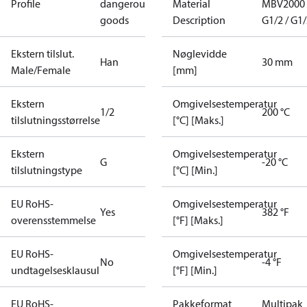
Profile
dangerous
Material
MBV2000
goods
Description
G1/2 / G1
Ekstern tilslut.
Nøglevidde
Han
30 mm
Male/Female
[mm]
Ekstern
Omgivelsestemperatur
1/2
200 °C
tilslutningsstørrelse
[°C] [Maks.]
Ekstern
Omgivelsestemperatur
G
-20 °C
tilslutningstype
[°C] [Min.]
EU RoHS-
Omgivelsestemperatur
Yes
382 °F
overensstemmelse
[°F] [Maks.]
EU RoHS-
Omgivelsestemperatur
No
-4 °F
undtagelsesklausul
[°F] [Min.]
EU RoHS-
Pakkeformat
Multipak