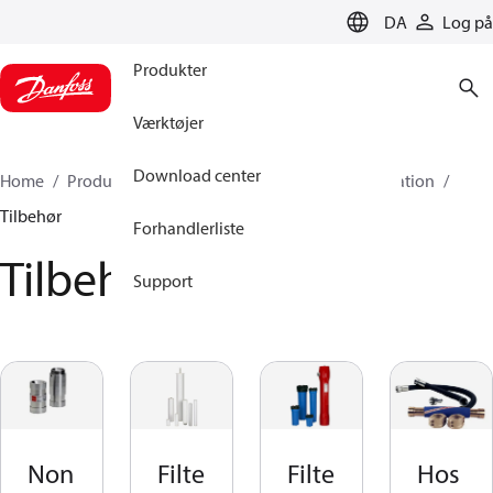
LANGUAGE
DA
Log på
Produkter
Værktøjer
Download center
Home
Produkter
High pressure pumps
Desalination
Tilbehør
Forhandlerliste
Tilbehør
Support
Non
Filte
Filte
Hos