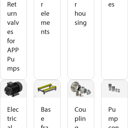
Ret
r
r
es
urn
ele
hou
valv
me
sing
es
nts
for
APP
Pu
mps
Elec
Bas
Cou
Pu
tric
e
plin
mp
al
fra
g
con