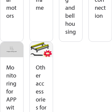
mot
me
and
nect
ors
bell
ion
hou
sing
Mo
Oth
nito
er
ring
acc
for
ess
APP
orie
wit
s for