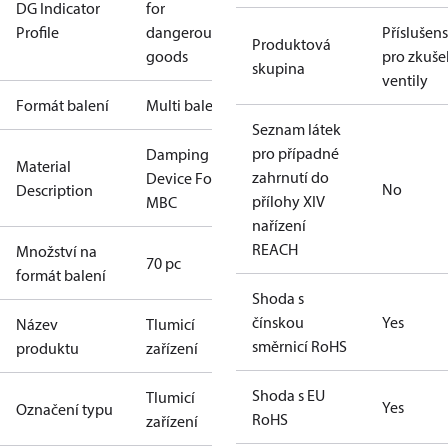
DG Indicator
for
Profile
dangerous
Příslušens
Produktová
goods
pro zkuše
skupina
ventily
Formát balení
Multi balení
Seznam látek
pro případné
Damping
Material
zahrnutí do
Device For
No
Description
přílohy XIV
MBC
nařízení
REACH
Množství na
70 pc
formát balení
Shoda s
čínskou
Yes
Název
Tlumicí
směrnicí RoHS
produktu
zařízení
Shoda s EU
Tlumicí
Yes
Označení typu
RoHS
zařízení