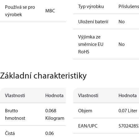
Typ výrobku
Příslušens
Používá se pro
MBC
výrobek
Uložení baterií
No
Výjimka ze
směrnice EU
No
RoHS
Základní charakteristiky
Vlastnosti
Hodnota
Vlastnosti
Hodnota
Brutto
0.068
Objem
0.07 Liter
hmotnost
Kilogram
EAN/UPC
57024285
Čistá
0.06