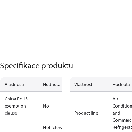
Specifikace produktu
Vlastnosti
Hodnota
Vlastnosti
Hodnota
China RoHS
Air
exemption
No
Conditio
clause
Product line
and
Commerci
Refrigera
Not relevant