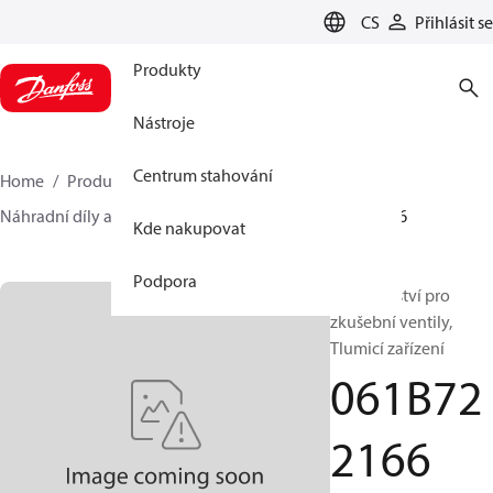
LANGUAGE
CS
Přihlásit se
Produkty
Nástroje
Centrum stahování
Home
Produkty
Sensing solutions
Spínače
Náhradní díly a příslušenství pro spínače
061B722166
Kde nakupovat
Podpora
Příslušenství pro
zkušební ventily,
Tlumicí zařízení
061B72
2166