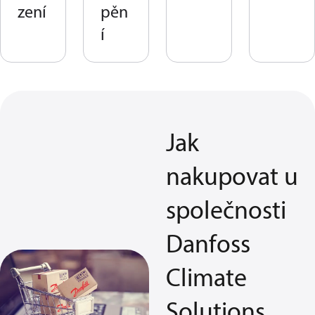
zení
pěn
í
Jak
nakupovat u
společnosti
Danfoss
Climate
Solutions