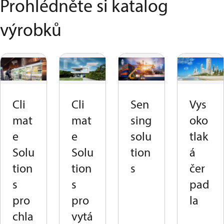
Prohlédněte si katalog
výrobků
Cli
Cli
Sen
Vys
mat
mat
sing
oko
e
e
solu
tlak
Solu
Solu
tion
á
tion
tion
s
čer
s
s
pad
pro
pro
la
chla
vytá