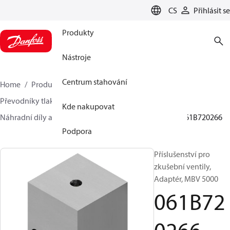
LANGUAGE
CS
Přihlásit se
Produkty
Nástroje
Centrum stahování
Home
Produkty
Sensing solutions
Převodníky tlaku a příslušenství
Kde nakupovat
Náhradní díly a příslušenství pro převodníky tlaku
061B720266
Podpora
Příslušenství pro
zkušební ventily,
Adaptér, MBV 5000
061B72