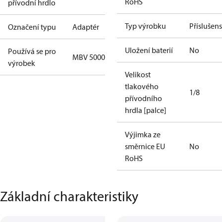
RoHS
přívodní hrdlo
Typ výrobku
Příslušens
Označení typu
Adaptér
Uložení baterií
No
Používá se pro
MBV 5000
výrobek
Velikost
tlakového
1/8
přívodního
hrdla [palce]
Výjimka ze
směrnice EU
No
RoHS
Základní charakteristiky