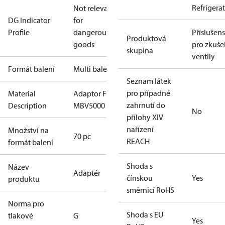
Refrigera
Not relevant
DG Indicator
for
Profile
dangerous
Příslušens
Produktová
goods
pro zkuše
skupina
ventily
Formát balení
Multi balení
Seznam látek
pro případné
Material
Adaptor For
zahrnutí do
Description
MBV5000
No
přílohy XIV
nařízení
Množství na
70 pc
REACH
formát balení
Shoda s
Název
Adaptér
čínskou
Yes
produktu
směrnicí RoHS
Norma pro
Shoda s EU
tlakové
G
Yes