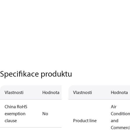
Specifikace produktu
Vlastnosti
Hodnota
Vlastnosti
Hodnota
China RoHS
Air
exemption
No
Conditio
clause
Product line
and
Commerci