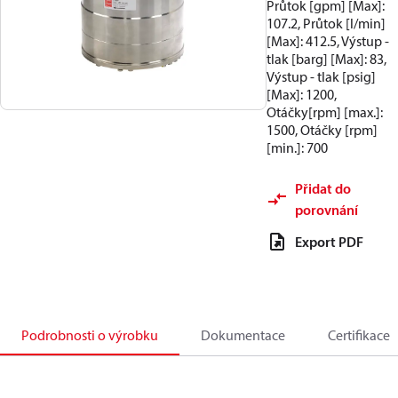
Průtok [gpm] [Max]:
107.2, Průtok [l/min]
[Max]: 412.5, Výstup -
tlak [barg] [Max]: 83,
Výstup - tlak [psig]
[Max]: 1200,
Otáčky[rpm] [max.]:
1500, Otáčky [rpm]
[min.]: 700
Přidat do
porovnání
Export PDF
Podrobnosti o výrobku
Dokumentace
Certifikace