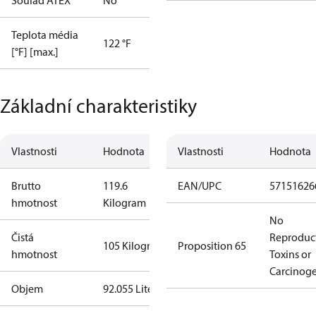
Soulad ATEX
No
Teplota média
122 °F
[°F] [max.]
Základní charakteristiky
Vlastnosti
Hodnota
Vlastnosti
Hodnota
Brutto
119.6
EAN/UPC
57151626
hmotnost
Kilogram
No
Čistá
Reproduc
105 Kilogram
Proposition 65
hmotnost
Toxins or
Carcinog
Objem
92.055 Liter