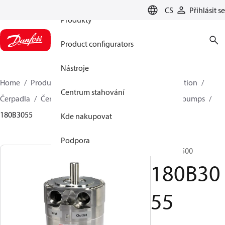
CS
Přihlásit se
Produkty
Product configurators
Nástroje
Home
Produkty
Vysokotlaká čerpadla
Desalination
Centrum stahování
Čerpadla
Čerpadla pro mořskou vodu
APP 0.6-46 pumps
180B3055
Kde nakupovat
Podpora
APP 24/1500
180B30
55