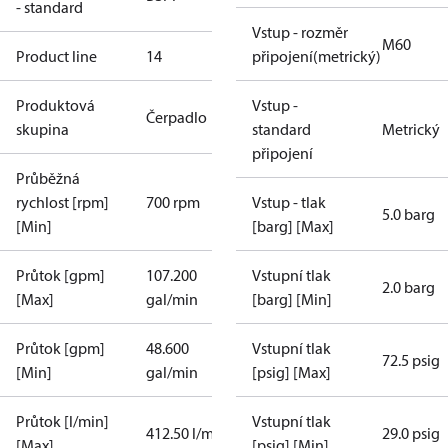
- standard
Vstup - rozměr
M60
Product line
14
připojení(metrický)
Produktová
Vstup -
Čerpadlo
skupina
standard
Metrický
připojení
Průběžná
rychlost [rpm]
700 rpm
Vstup - tlak
5.0 barg
[Min]
[barg] [Max]
Průtok [gpm]
107.200
Vstupní tlak
2.0 barg
[Max]
gal/min
[barg] [Min]
Průtok [gpm]
48.600
Vstupní tlak
72.5 psig
[Min]
gal/min
[psig] [Max]
Průtok [l/min]
Vstupní tlak
412.50 l/min
29.0 psig
[Max]
[psig] [Min]