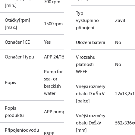
700 rpm
[min.]
Typ
Otáčky[rpm]
výstupního
Závit
1500 rpm
[max.]
připojení
Označení CE
Yes
Uložení baterií
No
Označení typu
APP 24/1500
V rozsahu
platnosti
No
Pump for
WEEE
sea- or
Popis
brackish
Vnější rozměry
water
obalu D x Š x V
22x13,2x1
[palce]
Popis
APP pumps
produktu
Vnější rozměry
obalu DxŠxV
562x336x
Připojeníodvodu
[mm]
BSPP