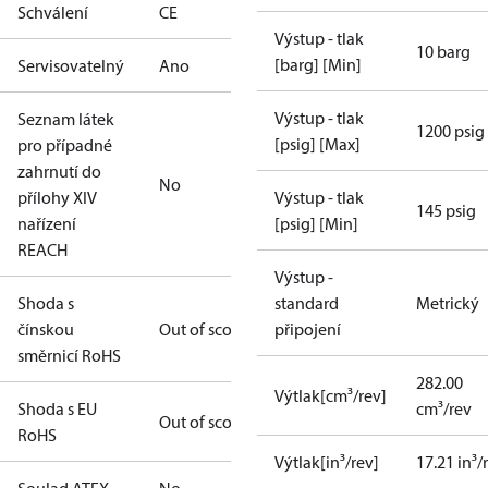
Schválení
CE
Výstup - tlak
10 barg
[barg] [Min]
Servisovatelný
Ano
Výstup - tlak
Seznam látek
1200 psig
[psig] [Max]
pro případné
zahrnutí do
No
přílohy XIV
Výstup - tlak
145 psig
nařízení
[psig] [Min]
REACH
Výstup -
Shoda s
standard
Metrický
čínskou
Out of scope
připojení
směrnicí RoHS
282.00
Výtlak[cm³/rev]
Shoda s EU
cm³/rev
Out of scope
RoHS
Výtlak[in³/rev]
17.21 in³/