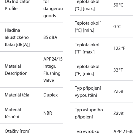
DG Indicator
for
Teplota okolí
50 °C
Profile
dangerous
[°C] [max.]
goods
Teplota okolí
0 °C
Hladina
[°C] [min.]
akustického
85 dBA
tlaku [dB(A)]
Teplota okolí
122 °F
[°F] [max.]
APP24/1500
Material
Integr.
Teplota okolí
32 °F
Description
Flushing
[°F] [min.]
Valve
Typ připojení
Závit
Materiál těla
Duplex
vypouštění
Materiál
Typ vstupního
NBR
Závit
těsnění
připojení
Otáčky [rpm]
Typ výrobku
APP 21-3