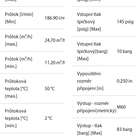
Průtok [l/min]
Vstupní tlak
186.90 l/min
[Min]
špičkový
145 psig
[psig] [Max]
Průtok [m³/h]
24.70 m³/h
[max.]
Vstupní tlak
špičkový[barg]
10 barg
[Max]
Průtok [m³/h]
11.20 m³/h
[min.]
Vypouštění-
rozměr
0.250 in
Průtoková
připojení [in]
teplota [°C]
50 °C
[max.]
Výstup - rozměr
M60
připojení(metrický)
Průtoková
teplota [°C]
2 °C
[min.]
Výstup - tlak
83 barg
[barg] [Max]