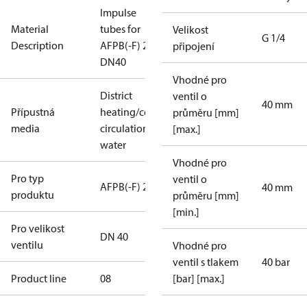
Impulse
Material
tubes for
Velikost
G 1/4
Description
AFPB(-F) 2
připojení
DN40
Vhodné pro
District
ventil o
40 mm
Přípustná
heating/cooling
průměru [mm]
media
circulation
[max.]
water
Vhodné pro
Pro typ
ventil o
AFPB(-F) 2
40 mm
produktu
průměru [mm]
[min.]
Pro velikost
DN 40
ventilu
Vhodné pro
ventil s tlakem
40 bar
Product line
08
[bar] [max.]