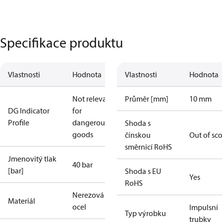
Specifikace produktu
Vlastnosti
Hodnota
Vlastnosti
Hodnota
Not relevant
Průměr [mm]
10 mm
DG Indicator
for
Profile
dangerous
Shoda s
goods
čínskou
Out of sc
směrnicí RoHS
Jmenovitý tlak
40 bar
[bar]
Shoda s EU
Yes
RoHS
Nerezová
Materiál
ocel
Impulsní
Typ výrobku
trubky