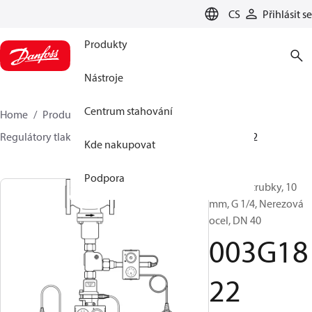
LANGUAGE
CS
Přihlásit se
Produkty
Nástroje
Centrum stahování
Home
Produkty
Climate Solutions pro vytápění
Regulátory tlaku a průtoku
Příslušenství
003G1822
Kde nakupovat
Podpora
Impulsní trubky, 10
mm, G 1/4, Nerezová
ocel, DN 40
003G18
22