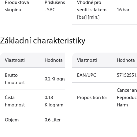
Produktová
Příslušenství
Vhodné pro
skupina
- SAC
ventil s tlakem
16 bar
[bar] [min.]
Základní charakteristiky
Vlastnosti
Hodnota
Vlastnosti
Hodnota
Brutto
EAN/UPC
57152551
0.2 Kilogram
hmotnost
Cancer a
Čistá
0.18
Proposition 65
Reproduc
hmotnost
Kilogram
Harm
Objem
0.6 Liter