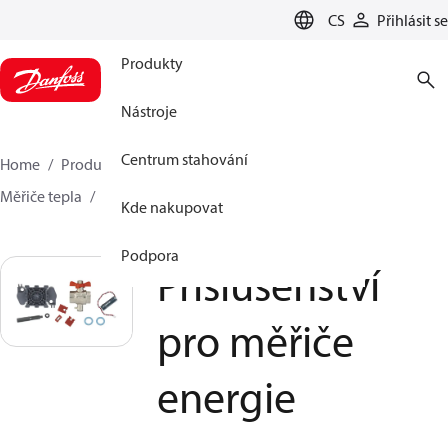
LANGUAGE
CS
Přihlásit se
Produkty
Nástroje
Centrum stahování
Home
Produkty
Climate Solutions pro vytápění
Měřiče tepla
Příslušenství pro měřiče energie
Kde nakupovat
Podpora
Příslušenství
pro měřiče
energie