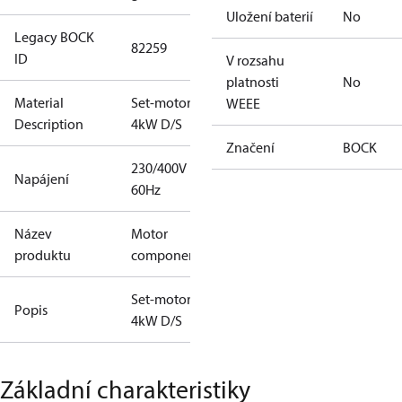
Uložení baterií
No
Legacy BOCK
82259
ID
V rozsahu
platnosti
No
Material
Set-motor
WEEE
Description
4kW D/S
Značení
BOCK
230/400V
Napájení
60Hz
Název
Motor
produktu
component
Set-motor
Popis
4kW D/S
Základní charakteristiky