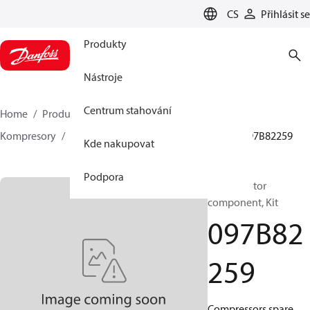
LANGUAGE
CS
Přihlásit se
Produkty
Nástroje
Centrum stahování
Home
Produkty
Climate Solutions pro vytápění
Kompresory
BOCK náhradní díly a příslušenství
097B82259
Kde nakupovat
Podpora
BOCK, Motor
component, Kit
097B82
259
Compressors spare