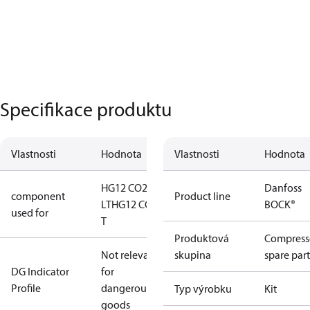
Specifikace produktu
Vlastnosti
Hodnota
Vlastnosti
Hodnota
HG12 CO2
Danfoss
component
Product line
LT
HG12 CO2
BOCK®
used for
T
Produktová
Compress
Not relevant
skupina
spare part
DG Indicator
for
Profile
dangerous
Typ výrobku
Kit
goods