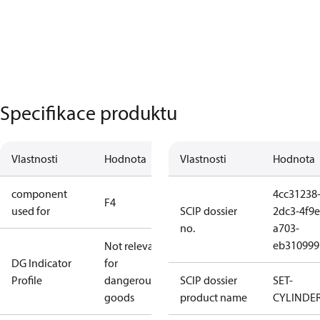
Specifikace produktu
Vlastnosti
Hodnota
Vlastnosti
Hodnota
component
4cc31238
F4
used for
SCIP dossier
2dc3-4f9e
no.
a703-
eb310999
Not relevant
DG Indicator
for
Profile
dangerous
SCIP dossier
SET-
goods
product name
CYLINDE