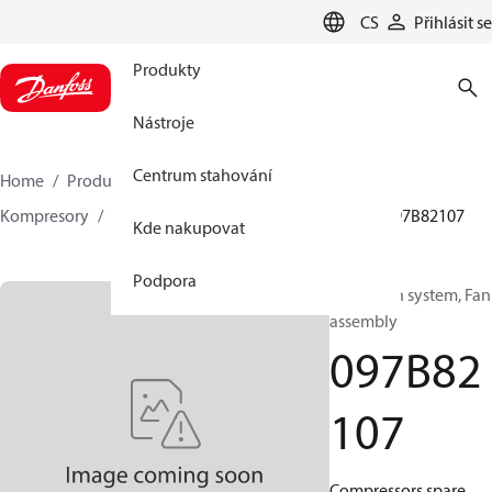
LANGUAGE
CS
Přihlásit se
Produkty
Nástroje
Centrum stahování
Home
Produkty
Climate Solutions pro vytápění
Kompresory
BOCK náhradní díly a příslušenství
097B82107
Kde nakupovat
Podpora
BOCK, Fan system, Fan
assembly
097B82
107
Compressors spare