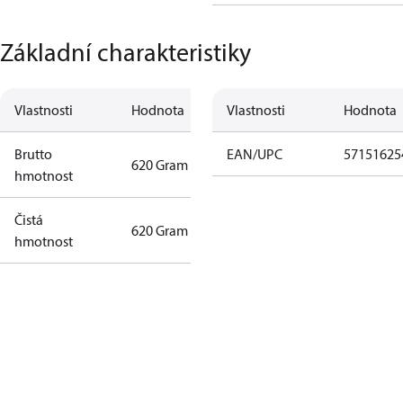
Základní charakteristiky
Vlastnosti
Hodnota
Vlastnosti
Hodnota
Brutto
EAN/UPC
57151625
620 Gram
hmotnost
Čistá
620 Gram
hmotnost