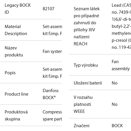
Legacy BOCK
Lead (CA
82107
Seznam látek
ID
no. 7439-
pro případné
1)
6,6'-di-t
zahrnutí do
butyl-2,2'
Material
Set-assembly
přílohy XIV
methylen
Description
kit f.imp. F4
nařízení
p-cresol 
REACH
no. 119-4
Název
Fan system
produktu
Fan
Typ výrobku
assembly
Set-assembly
Popis
kit f.imp. F4
Uložení baterií
No
Danfoss
Product line
V rozsahu
BOCK®
platnosti
No
WEEE
Produktová
Compressors
skupina
spare parts
Značení
BOCK