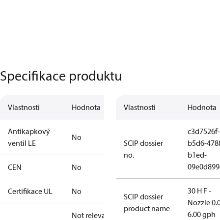
Specifikace produktu
Vlastnosti
Hodnota
Vlastnosti
Hodnota
Antikapkový
c3d7526f-
No
ventil LE
SCIP dossier
b5d6-478
no.
b1ed-
09e0d899
CEN
No
30 H F -
Certifikace UL
No
SCIP dossier
Nozzle 0.
product name
6.00 gph
Not relevant