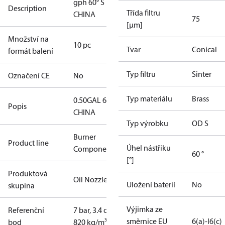
gph 60° S
Description
Třída filtru
CHINA
75
[µm]
Množství na
10 pc
Tvar
Conical
formát balení
Typ filtru
Sinter
Označení CE
No
Typ materiálu
Brass
0.50GAL 60S
Popis
CHINA
Typ výrobku
OD S
Burner
Product line
Úhel nástřiku
Components
60 °
[°]
Produktová
Oil Nozzles
Uložení baterií
No
skupina
Výjimka ze
Referenční
7 bar, 3.4 cSt,
směrnice EU
6(a)-I
6(c)
bod
820 kg/m³