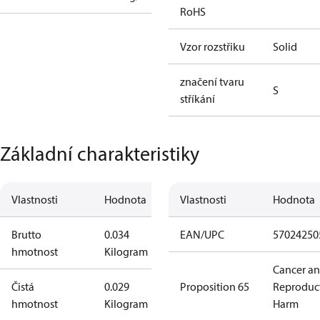
RoHS
Vzor rozstřiku
Solid
značení tvaru
S
stříkání
Základní charakteristiky
Vlastnosti
Hodnota
Vlastnosti
Hodnota
Brutto
0.034
EAN/UPC
57024250
hmotnost
Kilogram
Cancer a
Čistá
0.029
Proposition 65
Reproduc
hmotnost
Kilogram
Harm