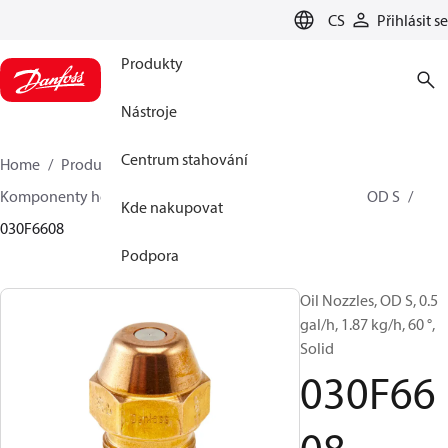
LANGUAGE
CS
Přihlásit se
Produkty
Nástroje
Centrum stahování
Home
Produkty
Climate Solutions pro vytápění
Komponenty hořáků
Olejové trysky
OD B / OD H / OD S
Kde nakupovat
030F6608
Podpora
Oil Nozzles, OD S, 0.5
gal/h, 1.87 kg/h, 60 °,
Solid
030F66