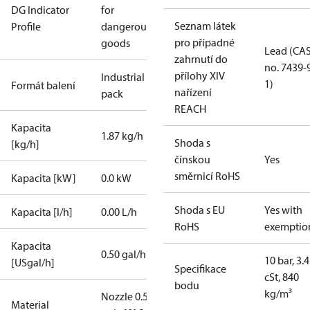
DG Indicator
for
Seznam látek
Profile
dangerous
pro případné
goods
Lead (CA
zahrnutí do
no. 7439-
přílohy XIV
Industrial
1)
Formát balení
nařízení
pack
REACH
Kapacita
1.87 kg/h
Shoda s
[kg/h]
čínskou
Yes
směrnicí RoHS
Kapacita [kW]
0.0 kW
Shoda s EU
Yes with
Kapacita [l/h]
0.00 L/h
RoHS
exemptio
Kapacita
0.50 gal/h
10 bar, 3.4
[USgal/h]
Specifikace
cSt, 840
bodu
kg/m³
Nozzle 0.50
Material