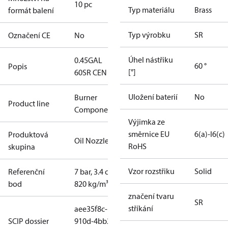
10 pc
Typ materiálu
Brass
formát balení
Typ výrobku
SR
Označení CE
No
Úhel nástřiku
0.45GAL
60 °
Popis
[°]
60SR CEN
Uložení baterií
No
Burner
Product line
Components
Výjimka ze
směrnice EU
6(a)-I
6(c)
Produktová
Oil Nozzles
RoHS
skupina
Vzor rozstřiku
Solid
Referenční
7 bar, 3.4 cSt,
bod
820 kg/m³
značení tvaru
SR
stříkání
aee35f8c-
SCIP dossier
910d-4bb2-