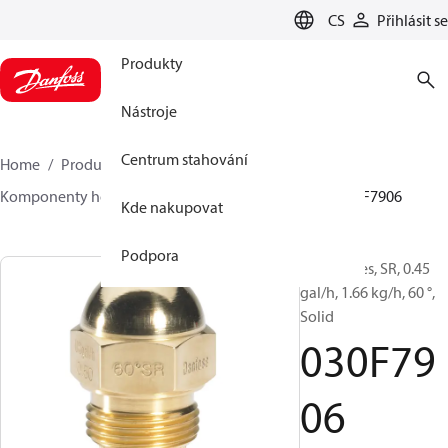
LANGUAGE
CS
Přihlásit se
Produkty
Nástroje
Centrum stahování
Home
Produkty
Climate Solutions pro vytápění
Komponenty hořáků
Olejové trysky
HR/SR
030F7906
Kde nakupovat
Podpora
Oil Nozzles, SR, 0.45
gal/h, 1.66 kg/h, 60 °,
Solid
030F79
06