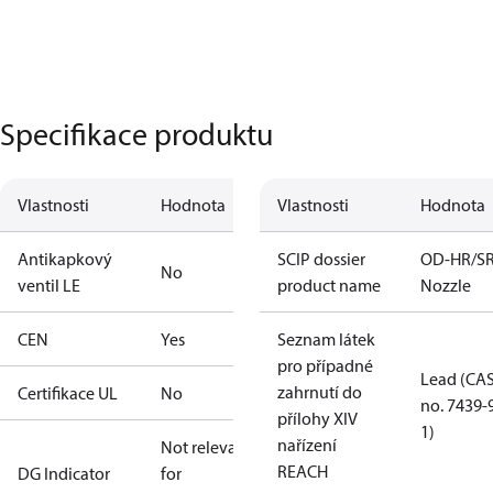
Specifikace produktu
Vlastnosti
Hodnota
Vlastnosti
Hodnota
Antikapkový
SCIP dossier
OD-HR/S
No
ventil LE
product name
Nozzle
CEN
Yes
Seznam látek
pro případné
Lead (CA
zahrnutí do
Certifikace UL
No
no. 7439-
přílohy XIV
1)
nařízení
Not relevant
REACH
DG Indicator
for