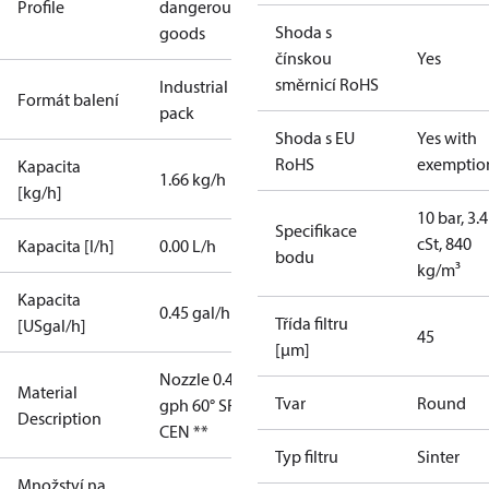
Profile
dangerous
Shoda s
goods
čínskou
Yes
směrnicí RoHS
Industrial
Formát balení
pack
Shoda s EU
Yes with
RoHS
exemptio
Kapacita
1.66 kg/h
[kg/h]
10 bar, 3.4
Specifikace
cSt, 840
Kapacita [l/h]
0.00 L/h
bodu
kg/m³
Kapacita
0.45 gal/h
Třída filtru
[USgal/h]
45
[µm]
Nozzle 0.45
Material
Tvar
Round
gph 60° SR
Description
CEN **
Typ filtru
Sinter
Množství na