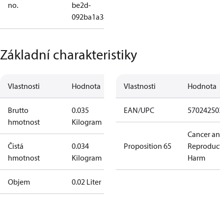
no.
be2d-
092ba1a38cdc
Základní charakteristiky
Vlastnosti
Hodnota
Vlastnosti
Hodnota
Brutto
0.035
EAN/UPC
57024250
hmotnost
Kilogram
Cancer a
Čistá
0.034
Proposition 65
Reproduc
hmotnost
Kilogram
Harm
Objem
0.02 Liter