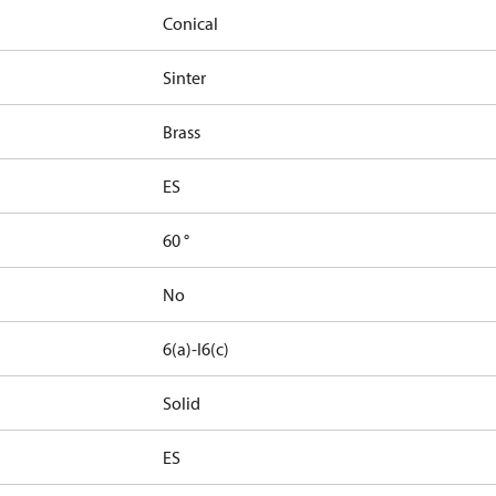
Conical
Sinter
Brass
ES
60 °
No
6(a)-I
6(c)
Solid
ES