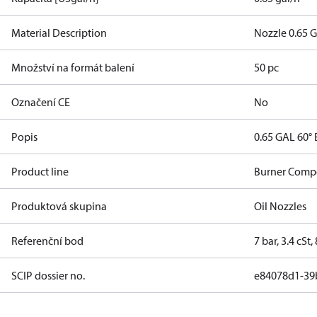
Material Description
Nozzle 0.65 G
Množství na formát balení
50 pc
Označení CE
No
Popis
0.65 GAL 60° 
Product line
Burner Comp
Produktová skupina
Oil Nozzles
Referenční bod
7 bar, 3.4 cSt
SCIP dossier no.
e84078d1-39