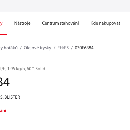
ty
Nástroje
Centrum stahování
Kde nakupovat
y hořáků
Olejové trysky
EH/ES
030F6384
l/h, 1.95 kg/h, 60 °, Solid
84
CS. BLISTER
ání