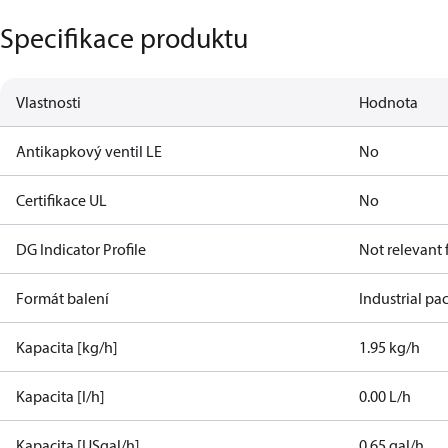
Specifikace produktu
Vlastnosti
Hodnota
Antikapkový ventil LE
No
Certifikace UL
No
DG Indicator Profile
Not relevant
Formát balení
Industrial pa
Kapacita [kg/h]
1.95 kg/h
Kapacita [l/h]
0.00 L/h
Kapacita [USgal/h]
0.65 gal/h