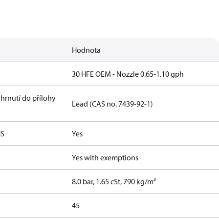
Hodnota
30 HFE OEM - Nozzle 0.65-1.10 gph
hrnutí do přílohy
Lead (CAS no. 7439-92-1)
HS
Yes
Yes with exemptions
8.0 bar, 1.65 cSt, 790 kg/m³
45