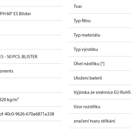
Tvar
PH 60° ES Blister
Typ filtru
Typ materiálu
Typ výrobku
ES - 50 PCS. BLISTER
Úhel nástřiku [°]
onents
Uložení baterií
Výjimka ze směrnice EU RoHS
, 820 kg/m³
Vzor rozstřiku
bf-40c0-9626-670a6871a338
značení tvaru stříkání