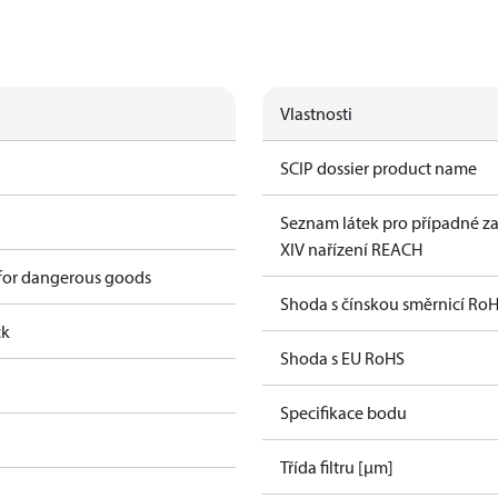
Vlastnosti
SCIP dossier product name
Seznam látek pro případné za
XIV nařízení REACH
 for dangerous goods
Shoda s čínskou směrnicí Ro
ck
Shoda s EU RoHS
Specifikace bodu
Třída filtru [µm]