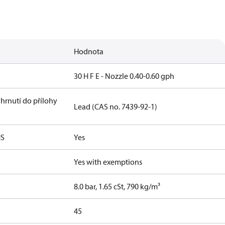
Hodnota
30 H F E - Nozzle 0.40-0.60 gph
hrnutí do přílohy
Lead (CAS no. 7439-92-1)
HS
Yes
Yes with exemptions
8.0 bar, 1.65 cSt, 790 kg/m³
45