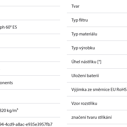
Tvar
Typ filtru
ph 60° ES
Typ materiálu
Typ výrobku
Úhel nástřiku [°]
S
Uložení baterií
onents
Výjimka ze směrnice EU RoHS
Vzor rozstřiku
, 820 kg/m³
značení tvaru stříkání
94-4cd9-a8ac-e935e3957fb7