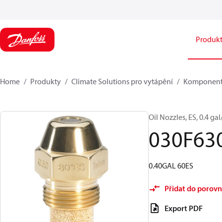
Produk
Home
Produkty
Climate Solutions pro vytápění
Komponent
Oil Nozzles, ES, 0.4 gal/
030F63
0.40GAL 60ES
Přidat do porovn
Export PDF