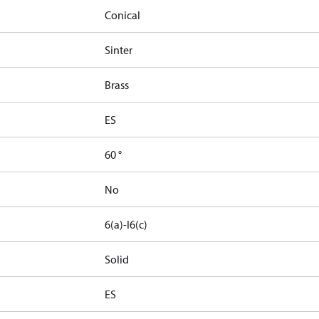
Conical
Sinter
Brass
ES
60 °
No
6(a)-I
6(c)
Solid
ES