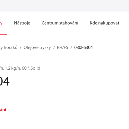
ty
Nástroje
Centrum stahování
Kde nakupovat
y hořáků
Olejové trysky
EH/ES
030F6304
h, 1.2 kg/h, 60 °, Solid
04
ání