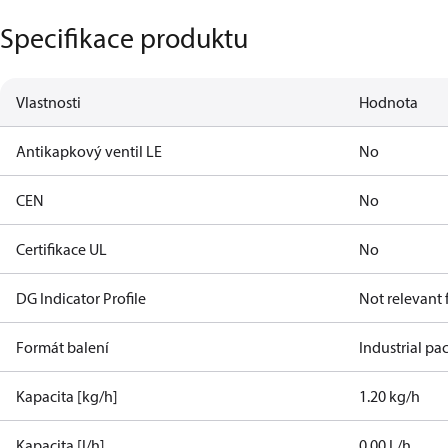
Specifikace produktu
Vlastnosti
Hodnota
Antikapkový ventil LE
No
CEN
No
Certifikace UL
No
DG Indicator Profile
Not relevant
Formát balení
Industrial pa
Kapacita [kg/h]
1.20 kg/h
Kapacita [l/h]
0.00 L/h