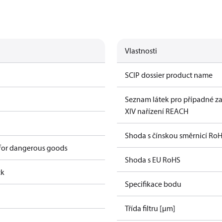
Vlastnosti
SCIP dossier product name
Seznam látek pro případné za
XIV nařízení REACH
Shoda s čínskou směrnicí Ro
 for dangerous goods
Shoda s EU RoHS
ck
Specifikace bodu
Třída filtru [µm]