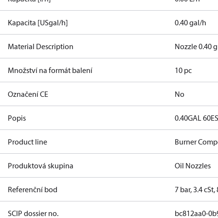
Kapacita [USgal/h]
0.40 gal/h
Material Description
Nozzle 0.40 g
Množství na formát balení
10 pc
Označení CE
No
Popis
0.40GAL 60E
Product line
Burner Comp
Produktová skupina
Oil Nozzles
Referenční bod
7 bar, 3.4 cSt
SCIP dossier no.
bc812aa0-0b